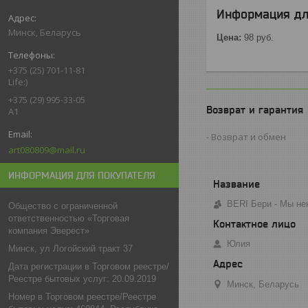
Информация дл
Минск, Беларусь
Цена:
98
руб.
+375 (25) 701-11-81
Life:)
+375 (29) 995-33-05
Возврат и гарантия
A1
Возврат и обмен
art080809@mail.ru
ИНФОРМАЦИЯ ДЛЯ ПОКУПАТЕЛЯ
BERI Бери - Мы не
Общество с ограниченной
ответственностью «Торговая
компания Эверест»
Юлия
Минск, ул Логойский тракт 37
Дата регистрации в Торговом реестре/
Реестре бытовых услуг: 20.09.2019
Минск, Беларусь
Номер в Торговом реестре/Реестре