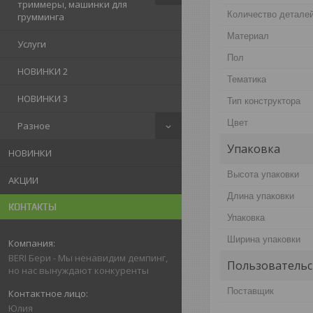
триммеры, машинки для
Количество детале
грумминга
Материал
Услуги
Пол
НОВИНКИ 2
Тематика
НОВИНКИ 3
Тип конструктора
Цвет
Разное
Упаковка
НОВИНКИ
Высота упаковки
АКЦИИ
Длина упаковки
КОНТАКТЫ
Упаковка
Ширина упаковки
BERI Бери - Мы ненавидим демпинг,
Пользовательс
но нас вынуждают конкуренты
Поставщик
Юлия