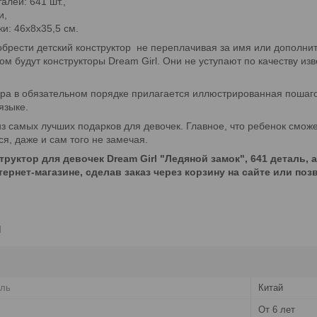
алей: 641 шт.,
и,
и: 46х8х35,5 см.
обрести детский конструктор не переплачивая за имя или дополни
м будут конструкторы Dream Girl. Они не уступают по качеству из
ора в обязательном порядке прилагается иллюстрированная пошаго
языке.
з самых лучших подарков для девочек. Главное, что ребенок сможет
ся, даже и сам того не замечая.
труктор для девочек Dream Girl "Ледяной замок", 641 деталь, 
ернет-магазине, сделав заказ через корзину на сайте или поз
и
ель
Китай
От 6 лет