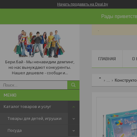
Начать продавать на Deal.by
Рады приветств
.
ГЛАВНАЯ
О 
Бери.бай - Мы ненавидим демпинг,
но нас вынуждают конкуренты.
Нашел дешевле - сообщи и...
...
Конструкто
Каталог товаров и услуг
Товары для детей, игрушки
Посуда