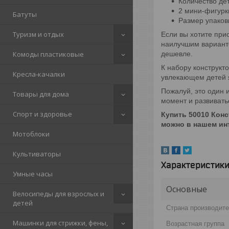
Количество дет
2 мини-фигурк
Батуты
Размер упаковк
Туризм и отдых
Если вы хотите при
наилучшим варианто
дешевле.
Комоды пластиковые
К набору конструкт
Кресла-качалки
увлекающем детей 
Пожалуй, это один и
Товары для дома
момент и развивать
Спорт и здоровье
Купить 50010 Конс
можно в нашем инт
Мотоблоки
Культиваторы
Характеристик
Умные часы
Основные
Велосипеды для взрослых и
детей
Страна производит
Машинки для стрижки, фены,
Возрастная группа