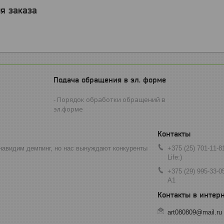
я заказа
Подача обращения в эл. форме
Порядок обработки обращений в
эл.форме
навидим демпинг, но нас вынуждают конкуренты
+375 (25) 701-11-8
Life:)
+375 (29) 995-33-0
A1
art080809@mail.ru