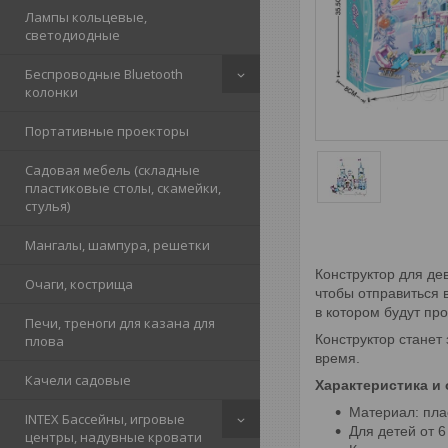
Лампы кольцевые,
светодиодные
Беспроводные Bluetooth
колонки
Портативные проекторы
Садовая мебель (складные
пластиковые столы, скамейки,
стулья)
Мангалы, шампура, решетки
Конструктор для де
Очаги, кострища
чтобы отправиться 
в котором будут пр
Печи, треноги для казана для
Конструктор
станет
плова
время.
Качели садовые
Характеристика и 
Материал: пла
INTEX Бассейны, игровые
Для детей от 6 
центры, надувные кровати