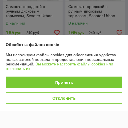
Самокат городской с
Самокат городской с
ручным дисковым
ручным дисковым
тормозом, Scooter Urban
тормозом, Scooter Urban
Disk 116D
Disk 116D
В наличии
В наличии
165
165
240 руб.
240 руб.
руб.
руб.
Купить
Купить
Обработка файлов cookie
Мы используем файлы cookies для обеспечения удобства
-26%
-23%
пользователей портала и предоставления персональных
рекомендаций.
Вы можете настроить файлы cookies или
отключить их.
Принять
Отклонить
2021 Подростковый самокат
Самокат Scooter
Scooter, двухколесный, до
подростковый складной, 200