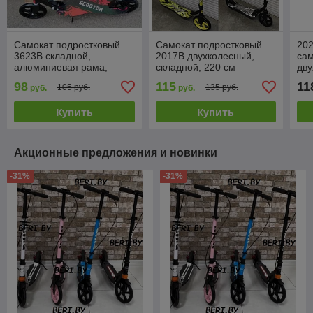
Самокат подростковый
Самокат подростковый
20
3623B складной,
2017B двухколесный,
сам
алюминиевая рама,
складной, 220 см
дву
подростковый, большие
98
115
11
105 руб.
135 руб.
руб.
руб.
колеса 200 мм
Купить
Купить
Акционные предложения и новинки
-31%
-31%