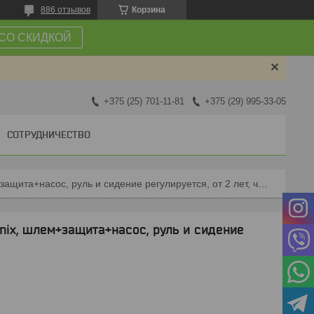
886 отзывов
Корзина
СО СКИДКОЙ
+375 (25) 701-11-81
+375 (29) 995-33-05
СОТРУДНИЧЕСТВО
12-001 детский беговел 12" phoenix, шлем+защита+насос, руль и сидение регулируется, от 2 лет, черный
enix, шлем+защита+насос, руль и сидение