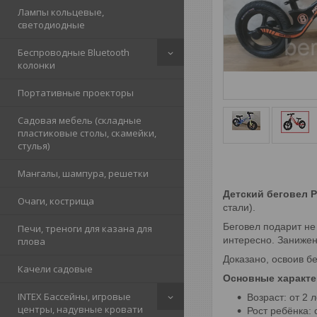
Лампы кольцевые,
светодиодные
Беспроводные Bluetooth
колонки
Портативные проекторы
Садовая мебель (складные
пластиковые столы, скамейки,
стулья)
Мангалы, шампура, решетки
Детский беговел P
Очаги, кострища
стали).
Беговел подарит не
Печи, треноги для казана для
интересно. Занижен
плова
Доказано, освоив бе
Качели садовые
Основные характе
INTEX Бассейны, игровые
Возраст: от 2 л
центры, надувные кровати
Рост ребёнка: 