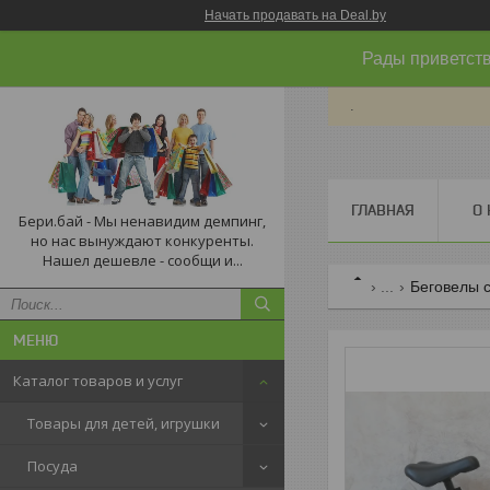
Начать продавать на Deal.by
Рады приветств
.
ГЛАВНАЯ
О 
Бери.бай - Мы ненавидим демпинг,
но нас вынуждают конкуренты.
Нашел дешевле - сообщи и...
...
Беговелы 
Каталог товаров и услуг
Товары для детей, игрушки
Посуда