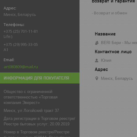
Возврат и гарантия
Возврат и обмен
Минск, Беларусь
+375 (25) 701-11-81
Life:)
BERI Бери - Мы не
+375 (29) 995-33-05
A1
Юлия
art080809@mail.ru
ИНФОРМАЦИЯ ДЛЯ ПОКУПАТЕЛЯ
Минск, Беларусь
Общество с ограниченной
ответственностью «Торговая
компания Эверест»
Минск, ул Логойский тракт 37
Дата регистрации в Торговом реестре/
Реестре бытовых услуг: 20.09.2019
Номер в Торговом реестре/Реестре