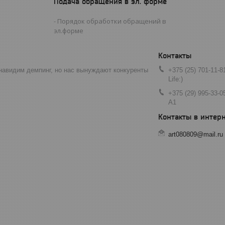
Подача обращения в эл. форме
Порядок обработки обращений в
эл.форме
навидим демпинг, но нас вынуждают конкуренты
+375 (25) 701-11-8
Life:)
+375 (29) 995-33-0
A1
art080809@mail.ru