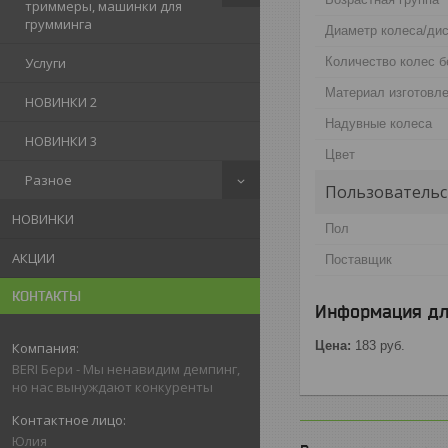
триммеры, машинки для
грумминга
Диаметр колеса/ди
Количество колес б
Услуги
Материал изготовл
НОВИНКИ 2
Надувные колеса
НОВИНКИ 3
Цвет
Разное
Пользовательс
НОВИНКИ
Пол
АКЦИИ
Поставщик
КОНТАКТЫ
Информация дл
Цена:
183
руб.
BERI Бери - Мы ненавидим демпинг,
но нас вынуждают конкуренты
Юлия