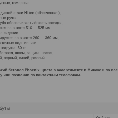
дувные, камерные
дистой стали Hi-ten (облегченная),
вые ручки
уба обеспечивает лёгкость посадки,
ется по высоте 510 — 525 мм,
ое сидение
ируется по высоте 260 — 360 мм,
рхточные подшипники
агрузка: 30 кг
беговел, шлем, защита, насос,
, черный, синий,
розовый
ский беговел Phoenix, цвета в ассортименте в Минске и по вс
ну или позвонив по контактным телефонам.
и
буты
От 2 лет