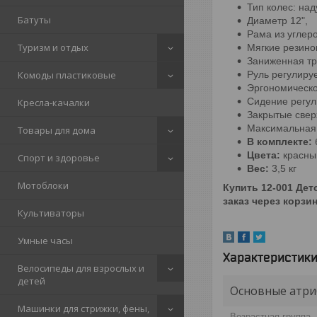
Тип колес: на
Батуты
Диаметр 12",
Рама из углеро
Туризм и отдых
Мягкие резино
Заниженная тр
Руль регулиру
Комоды пластиковые
Эргономическ
Сидение регул
Кресла-качалки
Закрытые све
Максимальная н
Товары для дома
В комплекте:
Цвета:
красный
Спорт и здоровье
Вес:
3,5 кг
Мотоблоки
Купить 12-001 Дет
заказ через корзи
Культиваторы
Умные часы
Характеристик
Велосипеды для взрослых и
детей
Основные атри
Машинки для стрижки, фены,
Возрастная группа