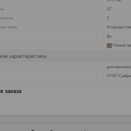
ска
12"
еговела
2
ения рамы
Углеродистая
Да
Разные цв
кие характеристики
для мальчико
ЧТУП "Сайфи
я заказа