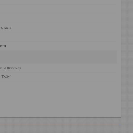
 сталь
ета
в и девочек
 Тойс"