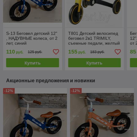
S-13 Беговел детский 12"
T801 Детский велосипед
Бег
, НАДУВНЫЕ колеса, от 2
беговел 2в1 TRIMILY,
12
лет, синий
съемные педали, желтый
от 
110
155
85
125 руб.
183 руб.
руб.
руб.
Купить
Купить
Акционные предложения и новинки
-12%
-12%