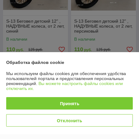
S-13 Беговел детский 12" ,
S-13 Беговел детский 12" ,
НАДУВНЫЕ колеса, от 2 лет,
НАДУВНЫЕ колеса, от 2 лет,
синий
персиковый
В наличии
В наличии
110
110
125 руб.
125 руб.
руб.
руб.
Купить
Купить
Обработка файлов cookie
Мы используем файлы cookies для обеспечения удобства
-11%
-11%
пользователей портала и предоставления персональных
рекомендаций.
Вы можете настроить файлы cookies или
отключить их.
Принять
Отклонить