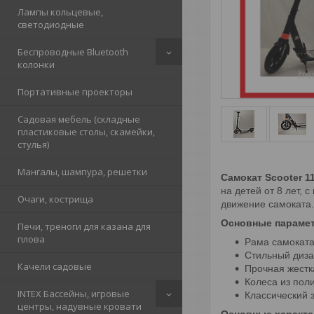
Лампы кольцевые,
светодиодные
Беспроводные Bluetooth
колонки
Портативные проекторы
Садовая мебель (складные
пластиковые столы, скамейки,
стулья)
Мангалы, шампура, решетки
Самокат Scooter 1
на детей от 8 лет, 
Очаги, кострища
движение самоката.
Основные параме
Печи, треноги для казана для
плова
Рама самоката
Стильный диза
Качели садовые
Прочная жестка
Колеса из пол
INTEX Бассейны, игровые
Классический 
центры, надувные кровати
Основные характе