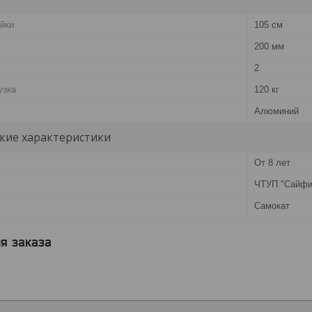
йки
105 см
200 мм
2
узка
120 кг
Алюминий
кие характеристики
От 8 лет
ЧТУП "Сайфи
Самокат
я заказа