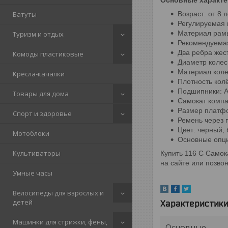
Возраст: от 8 л
Батуты
Регулируемая в
Материал рам
Туризм и отдых
Рекомендуемая 
Два ребра жест
Комоды пластиковые
Диаметр колес
Материал коле
Кресла-качалки
Плотность колё
Подшипники: A
Товары для дома
Самокат компа
Размер платфо
Спорт и здоровье
Ремень через 
Цвет: черный,
Мотоблоки
Основные опци
Культиваторы
Купить 116 С Самока
на сайте или позво
Умные часы
Велосипеды для взрослых и
детей
Характеристик
Машинки для стрижки, фены,
Основные