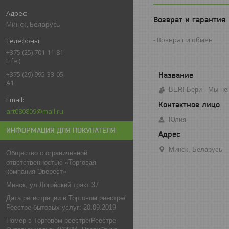
Возврат и гарантия
Минск, Беларусь
Возврат и обмен
+375 (25) 701-11-81
Life:)
+375 (29) 995-33-05
A1
BERI Бери - Мы не
art080809@mail.ru
Юлия
ИНФОРМАЦИЯ ДЛЯ ПОКУПАТЕЛЯ
Минск, Беларусь
Общество с ограниченной
ответственностью «Торговая
компания Эверест»
Минск, ул Логойский тракт 37
Дата регистрации в Торговом реестре/
Реестре бытовых услуг: 20.09.2019
Номер в Торговом реестре/Реестре