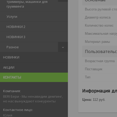
триммеры, машинки для
грумминга
Высота рулевой сто
Услуги
Диаметр колеса
Количество колес
НОВИНКИ 2
Максимальная нагр
НОВИНКИ 3
Материал рамы
Разное
Пользовательс
НОВИНКИ
Возрастная группа
АКЦИИ
Поставщик
Тип
КОНТАКТЫ
Информация дл
BERI Бери - Мы ненавидим демпинг,
Цена:
112
руб.
но нас вынуждают конкуренты
Юлия