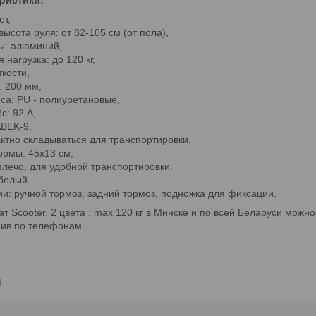
ет,
ысота руля: от 82-105 см (от пола),
ы: алюминий,
нагрузка: до 120 кг,
кости,
: 200 мм,
са: PU - полиуретановые,
с: 92 А,
BEK-9,
ктно складываться для транспортировки,
рмы: 45х13 см,
плечо, для удобной транспортировки.
 белый.
и: ручной тормоз, задний тормоз, подножка для фиксации.
т Scooter, 2 цвета , max 120 кг в Минске и по всей Беларуси можн
нив по телефонам.
и