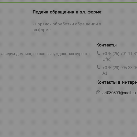
Подача обращения в эл. форме
Порядок обработки обращений в
эл.форме
навидим демпинг, но нас вынуждают конкуренты
+375 (25) 701-11-8
Life:)
+375 (29) 995-33-0
A1
art080809@mail.ru