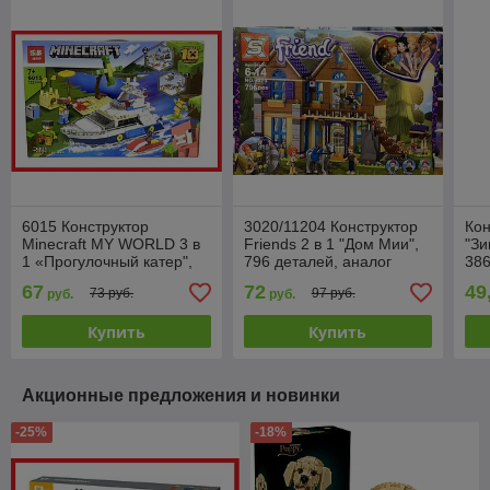
6015 Конструктор
3020/11204 Конструктор
Кон
Minecraft MY WORLD 3 в
Friends 2 в 1 "Дом Мии",
"Зи
1 «Прогулочный катер",
796 деталей, аналог
386
752 детали, аналог Лего
LEGO 41369
LEG
67
72
49
73 руб.
97 руб.
руб.
руб.
31
Купить
Купить
Акционные предложения и новинки
-25%
-18%