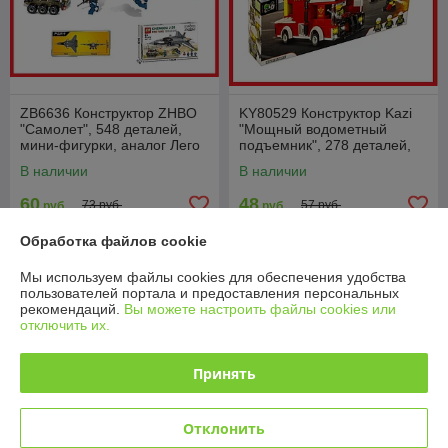
ZB6636 Конструктор ZHBO
KY80529 Конструктор Kazi
"Самолет", 548 деталей,
"Мощный водометный
мини-фигурки, аналог Лего
подъемник", 278 деталей,
пожарная машина
В наличии
В наличии
60
48
73 руб.
57 руб.
руб.
руб.
Обработка файлов cookie
Купить
Купить
Мы используем файлы cookies для обеспечения удобства
Новинка
-13%
пользователей портала и предоставления персональных
рекомендаций.
Вы можете настроить файлы cookies или
отключить их.
Принять
Отклонить