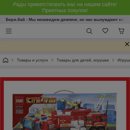
Рады приветствовать вас на нашем сайте!
Приятных покупок!
Бери.бай - Мы ненавидим демпинг, но нас вынуждают конку
.
Товары и услуги
Товары для детей, игрушки
Игрушк