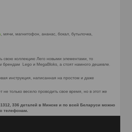
а
, мячи, магнитофон, ананас, бокал, бутылочка,
ть свою коллекцию Лего новыми элементами, то
ым брендам Lego и MegaBloks, а стоят намного дешевле.
вая инструкция, написанная на простом и даже
 не только весело проводить свое время, но в этот же
41312, 336 деталей в Минске и по всей Беларуси можно
по телефонам.