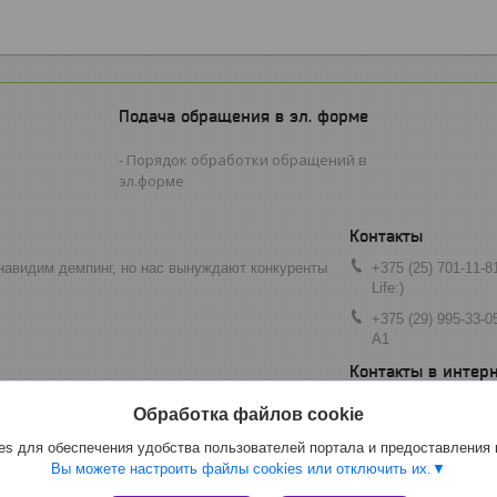
Подача обращения в эл. форме
Порядок обработки обращений в
эл.форме
навидим демпинг, но нас вынуждают конкуренты
+375 (25) 701-11-8
Life:)
+375 (29) 995-33-0
A1
art080809@mail.ru
Обработка файлов cookie
s для обеспечения удобства пользователей портала и предоставления
Вы можете настроить файлы cookies или отключить их.