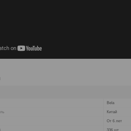
и
Bela
ель
Китай
От 6 лет
й
336 шт.