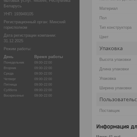
бытовых услуг: 460844, Республика
Беларусь
Материал
УНП: 193949105
Пол
Регистрационный орган: Минский
горисполком
Тип конструктора
Дата регистрации компании:
Цвет
31.12.2025
Упаковка
Режим работы:
День
Время работы
Высота упаковки
Понедельник
09:00-22:00
Вторник
09:00-22:00
Длина упаковки
Среда
09:00-22:00
Упаковка
Четверг
09:00-22:00
Пятница
09:00-22:00
Ширина упаковки
Суббота
09:00-22:00
Воскресенье
09:00-22:00
Пользовательс
Поставщик
Информация дл
Цена:
41
руб.