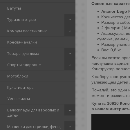
Основные характе
Батуты
Аналог Lego F
Количество дет
Туризм и отдых
Размер в собра
2 фигурки ( Ми
Комоды пластиковые
Аксессуары: ве
сумочка, деньги
Кресла-качалки
Размер упаковк
Вес: 0,8 кг.
Товары для дома
Если вы хотите при
наилучшим варианто
Спорт и здоровье
Конструктор полност
Мотоблоки
К набору конструкт
увлекающем детей 
Культиваторы
Пожалуй, это один и
момент и развивать
Умные часы
Купить 10610 Конс
в нашем интернет-
Велосипеды для взрослых и
детей
Машинки для стрижки, фены,