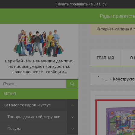
Начать продавать на Deal.by
Рады приветств
Интернет-магазин в 
ГЛАВНАЯ
О 
Бери.бай - Мы ненавидим демпинг,
но нас вынуждают конкуренты.
Нашел дешевле - сообщи и...
...
Конструкт
Каталог товаров и услуг
Товары для детей, игрушки
Посуда