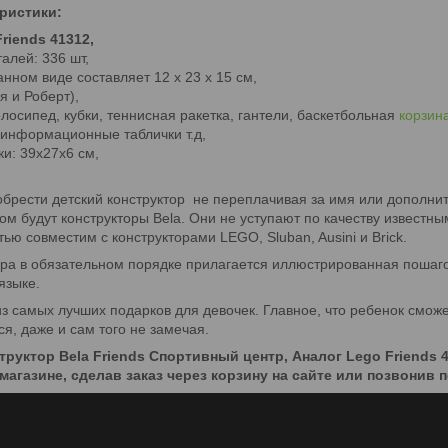
ристики:
riends 41312,
алей: 336 шт,
нном виде составляет 12 х 23 х 15 см,
я и Роберт),
лосипед, кубки, теннисная ракетка, гантели, баскетбольная
корзин
, информационные таблички т.д,
и: 39х27х6 см,
обрести детский конструктор не переплачивая за имя или дополни
м будут конструкторы Bela. Они не уступают по качеству известн
ью совместим с конструкторами LEGO, Sluban, Ausini и Brick.
ора в обязательном порядке прилагается иллюстрированная пошаго
языке.
з самых лучших подарков для девочек. Главное, что ребенок сможет
ся, даже и сам того не замечая.
труктор Bela Friends Спортивный центр, Аналог Lego Friends 
магазине, сделав заказ через корзину на сайте или позвонив 