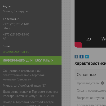
Минск, Беларусь
+375 (25) 701-11-81
Life:)
+375 (29) 995-33-05
A1
art080809@mail.ru
ИНФОРМАЦИЯ ДЛЯ ПОКУПАТЕЛЯ
Характеристик
Общество с ограниченной
Основные
ответственностью «Торговая
компания Эверест»
Производитель
Минск, ул Логойский тракт 37
Страна производит
Дата регистрации в Торговом реестре/
Реестре бытовых услуг: 20.09.2019
Возрастная группа
Номер в Торговом реестре/Реестре
Количество детале