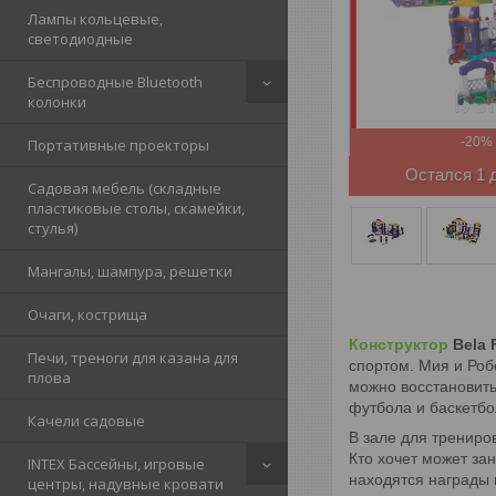
Лампы кольцевые,
светодиодные
Беспроводные Bluetooth
колонки
-20%
Портативные проекторы
Остался 1 
Садовая мебель (складные
пластиковые столы, скамейки,
стулья)
Мангалы, шампура, решетки
Очаги, кострища
Конструктор
Bela 
Печи, треноги для казана для
спортом. Мия и Роб
плова
можно восстановить
футбола и баскетбо
Качели садовые
В зале для трениро
Кто хочет может за
INTEX Бассейны, игровые
находятся награды 
центры, надувные кровати