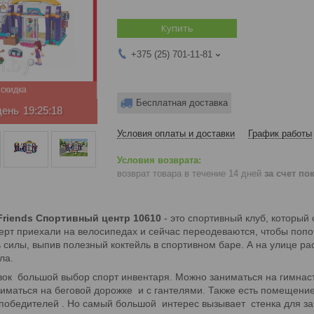
Купить
+375 (25) 701-11-81
Бесплатная доставка
день
19:25:17
Условия оплаты и доставки
График работы
возврат товара в течение 14 дней
за счет по
Friends Спортивный центр 10610
- это спортивный клуб, который
ерт приехали на велосипедах и сейчас переодеваются, чтобы поп
 силы, выпив полезный коктейль в спортивном баре. А на улице р
ла.
вок большой выбор спорт инвентаря. Можно заниматься на гимнаст
ниматься на беговой дорожке и с гантелями. Также есть помещение
победителей . Но самый большой интерес вызывает стенка для за