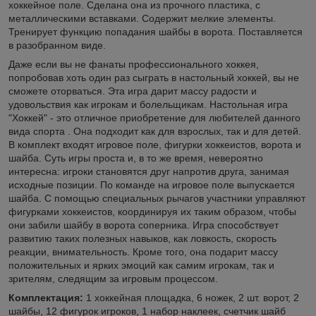
хоккейное поле. Сделана она из прочного пластика, с
металлическими вставками. Содержит мелкие элементы.
Тренирует функцию попадания шайбы в ворота. Поставляется
в разобранном виде.
Даже если вы не фанаты профессионального хоккея,
попробовав хоть один раз сыграть в настольный хоккей, вы не
сможете оторваться. Эта игра дарит массу радости и
удовольствия как игрокам и болельщикам. Настольная игра
"Хоккей" - это отличное приобретение для любителей данного
вида спорта . Она подходит как для взрослых, так и для детей.
В комплект входят игровое поле, фигурки хоккеистов, ворота и
шайба. Суть игры проста и, в то же время, невероятно
интересна: игроки становятся друг напротив друга, занимая
исходные позиции. По команде на игровое поле выпускается
шайба. С помощью специальных рычагов участники управляют
фигурками хоккеистов, координируя их таким образом, чтобы
они забили шайбу в ворота соперника. Игра способствует
развитию таких полезных навыков, как ловкость, скорость
реакции, внимательность. Кроме того, она подарит массу
положительных и ярких эмоций как самим игрокам, так и
зрителям, следящим за игровым процессом.
Комплектация:
1 хоккейная площадка, 6 ножек, 2 шт. ворот, 2
шайбы, 12 фигурок игроков, 1 набор наклеек, счетчик шайб