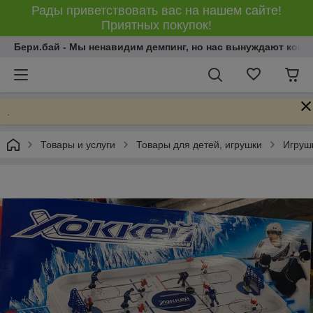
Рады приветствовать вас на нашем сайте!
Приятных покупок!
Бери.бай - Мы ненавидим демпинг, но нас вынуждают конку
.
Товары и услуги
Товары для детей, игрушки
Игрушк