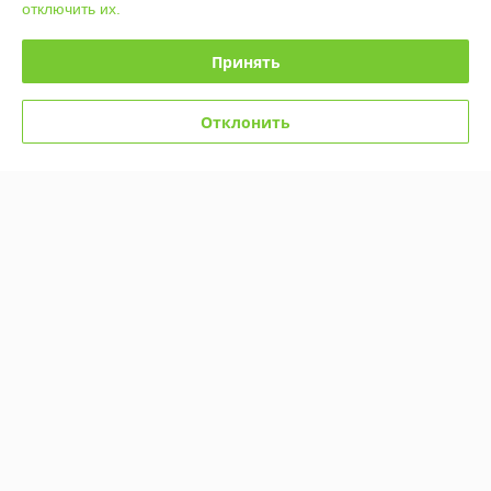
Контакты
отключить их.
Доставка и оплата
Принять
График работы
Отклонить
Полная версия сайта
Политика обработки cookies
Сайт создан на платформе Deal.by
Информация для покупателя
Юридическое лицо:
Общество с ограниченной ответственностью
«Торговая компания Эверест»
Минск, ул Логойский тракт 37