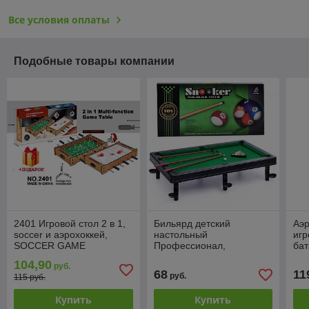
Все условия оплаты
Подобные товары компании
2401 Игровой стол 2 в 1,
Бильярд детский
Аэр
soccer и аэрохоккей,
настольный
игр
SOCCER GAME
Профессионал,
бат
настольная игра, 69106
104,90
руб.
68
11
руб.
115 руб.
Купить
Купить