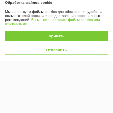
Обработка файлов cookie
Мы используем файлы cookies для обеспечения удобства
пользователей портала и предоставления персональных
рекомендаций.
Вы можете настроить файлы cookies или
отключить их.
DT-335B Игровой набор
Интерактивная игрушка
"Робокар Поли", 6 героев,
Пушистая Кошечка мягкая,
Принять
набор роботов-
пушистый котик, пушистая
трансформеров
кошечка
В наличии
В наличии
Отклонить
42
79
49 руб.
89 руб.
руб.
руб.
Купить
Купить
-9%