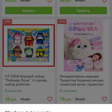
45
59
55 руб.
69 руб.
руб.
руб.
Купить
Купить
-14%
-11%
DT-335B Игровой набор
Интерактивная игрушка
"Робокар Поли", 6 героев,
Пушистая Кошечка мягкая,
набор роботов-
пушистый котик, пушистая
трансформеров
кошечка
В наличии
В наличии
42
79
49 руб.
89 руб.
руб.
руб.
Купить
Купить