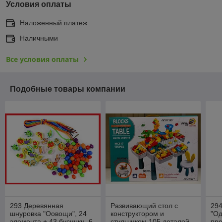
Условия оплаты
Наложенный платеж
Наличными
Все условия оплаты
Подобные товары компании
293 Деревянная
Развивающий стол с
29
шнуровка "Оовощи", 24
конструктором и
"Од
элемента + 43 бусинки, 6
стульчиком 105 деталей,
пр