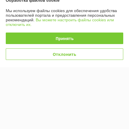
Обработка файлов cookie
-9%
Мы используем файлы cookies для обеспечения удобства
пользователей портала и предоставления персональных
рекомендаций.
Вы можете настроить файлы cookies или
отключить их.
Принять
Отклонить
DT-335A Игровой набор
Спасательная команда
"Робокар Поли", "Robocar
POLI", 4 в 1, роботы-
В наличии
трансформеры
29
32 руб.
руб.
Купить
О нас