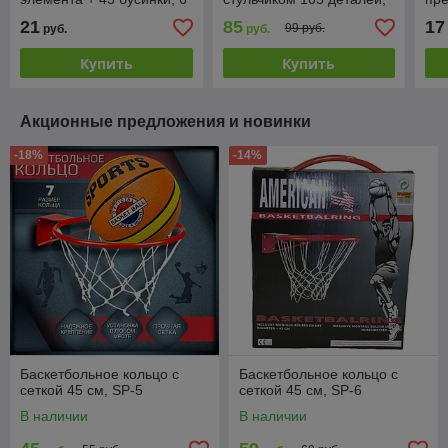
шнурков, развивающие
4 в 1 MC817
дет
21
85
17
99 руб.
руб.
руб.
игрушки
дер
Купить
Купить
Акционные предложения и новинки
-18%
-14%
Баскетбольное кольцо с
Баскетбольное кольцо с
сеткой 45 см, SP-5
сеткой 45 см, SP-6
В наличии
В наличии