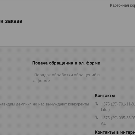
Картонная ко
я заказа
Подача обращения в эл. форме
Порядок обработки обращений в
эл.форме
навидим демпинг, но нас вынуждают конкуренты
+375 (25) 701-11-8
Life:)
+375 (29) 995-33-0
A1