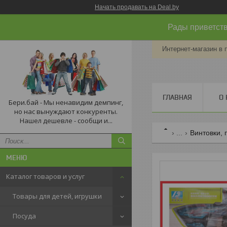
Начать продавать на Deal.by
Рады приветств
Интернет-магазин в 
ГЛАВНАЯ
О 
Бери.бай - Мы ненавидим демпинг,
но нас вынуждают конкуренты.
Нашел дешевле - сообщи и...
...
Винтовки, 
Каталог товаров и услуг
Товары для детей, игрушки
Посуда