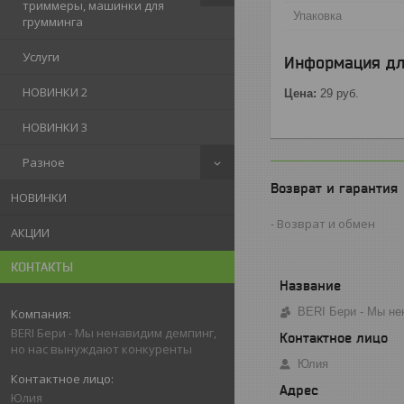
триммеры, машинки для
Упаковка
грумминга
Услуги
Информация дл
НОВИНКИ 2
Цена:
29
руб.
НОВИНКИ 3
Разное
Возврат и гарантия
НОВИНКИ
Возврат и обмен
АКЦИИ
КОНТАКТЫ
BERI Бери - Мы не
BERI Бери - Мы ненавидим демпинг,
но нас вынуждают конкуренты
Юлия
Юлия