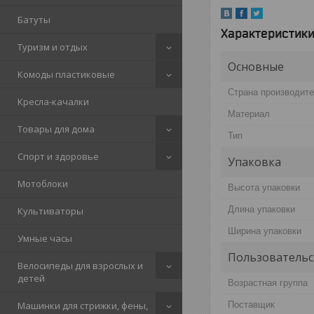
Батуты
Характеристик
Туризм и отдых
Основные
Комоды пластиковые
Страна производит
Кресла-качалки
Материал
Товары для дома
Тип
Спорт и здоровье
Упаковка
Мотоблоки
Высота упаковки
Длина упаковки
Культиваторы
Ширина упаковки
Умные часы
Пользовательс
Велосипеды для взрослых и
детей
Возрастная группа
Поставщик
Машинки для стрижки, фены,