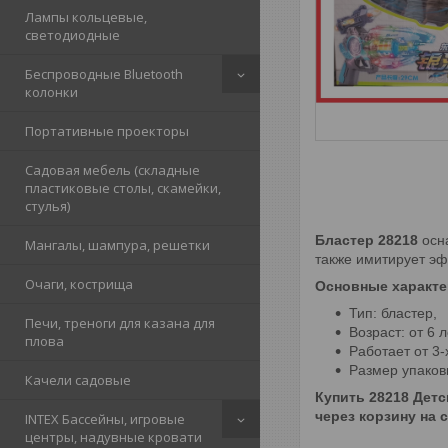
Лампы кольцевые,
светодиодные
Беспроводные Bluetooth
колонки
Портативные проекторы
Садовая мебель (складные
пластиковые столы, скамейки,
стулья)
Бластер 28218
осна
Мангалы, шампура, решетки
также имитирует эф
Очаги, кострища
Основные характе
Тип: бластер,
Печи, треноги для казана для
Возраст: от 6 л
плова
Работает от 3-
Размер упаковк
Качели садовые
Купить 28218 Детс
через корзину на 
INTEX Бассейны, игровые
центры, надувные кровати