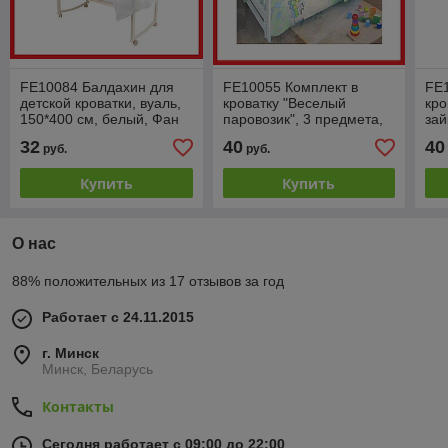
FE10084 Балдахин для
FE10055 Комплект в
FE1
детской кроватки, вуаль,
кроватку "Веселый
кро
150*400 см, белый, Фан
паровозик", 3 предмета,
зай
Экотекс, Funecotex
бязь, Фан Экотекс,
Фан
32
40
40
руб.
руб.
Funecotex, зеленый
раз
Купить
Купить
О нас
88% положительных из 17 отзывов за год
Работает с 24.11.2015
г. Минск
Минск, Беларусь
Контакты
Сегодня работает с 09:00 до 22:00