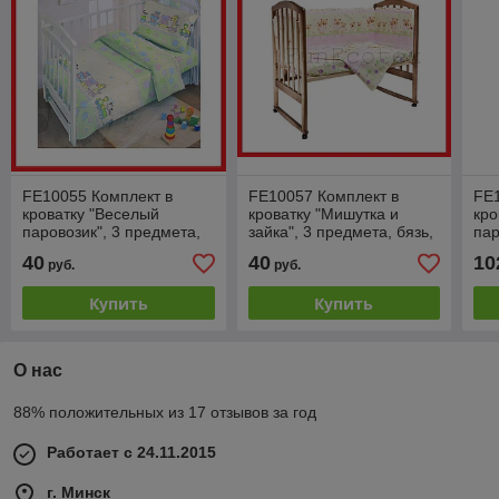
FE10055 Комплект в
FE10057 Комплект в
FE1
кроватку "Веселый
кроватку "Мишутка и
кро
паровозик", 3 предмета,
зайка", 3 предмета, бязь,
пар
бязь, Фан Экотекс,
Фан Экотекс, Funecotex,
бяз
40
40
10
руб.
руб.
Funecotex, зеленый
разные цвета
Fun
Купить
Купить
О нас
88% положительных из 17 отзывов за год
Работает с 24.11.2015
г. Минск