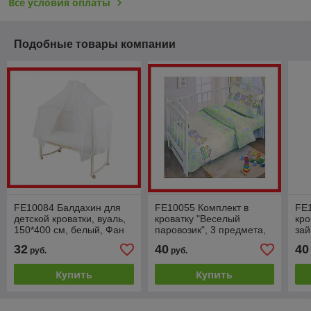
Все условия оплаты
Подобные товары компании
FE10084 Балдахин для
FE10055 Комплект в
FE1
детской кроватки, вуаль,
кроватку "Веселый
кро
150*400 см, белый, Фан
паровозик", 3 предмета,
зай
Экотекс, Funecotex
бязь, Фан Экотекс,
Фан
32
40
40
руб.
руб.
Funecotex, зеленый
раз
Купить
Купить