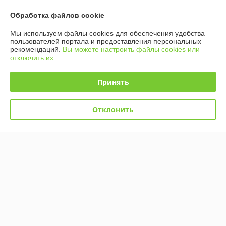
Обработка файлов cookie
Купить
Купить
Мы используем файлы cookies для обеспечения удобства
Новинка
-13%
пользователей портала и предоставления персональных
рекомендаций.
Вы можете настроить файлы cookies или
отключить их.
Принять
Отклонить
107032 Конструктор Sembo
Конструктор Technic "BMW
Block «Ракета», 444 детали
M4" из 4556 деталей, JD040
В наличии
В наличии
56,50
345
65 руб.
395 руб.
руб.
руб.
Купить
Купить