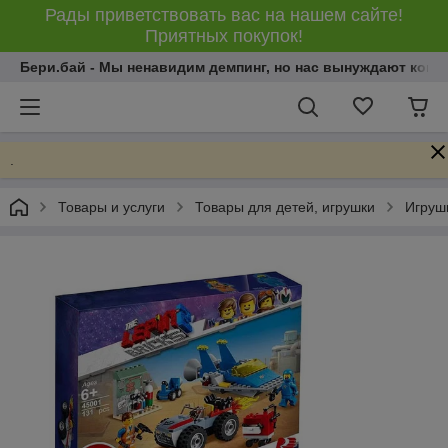
Рады приветствовать вас на нашем сайте!
Приятных покупок!
Бери.бай - Мы ненавидим демпинг, но нас вынуждают конку
.
Товары и услуги
Товары для детей, игрушки
Игрушк