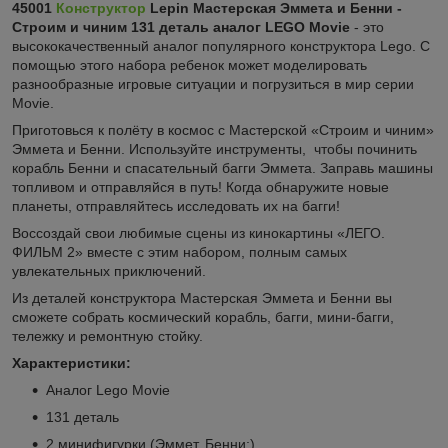
45001
Конструктор
Lepin Мастерская Эммета и Бенни -
Строим и чиним 131 деталь аналог LEGO Movie
- это
высококачественный аналог популярного конструктора Lego. С
помощью этого набора ребенок может моделировать
разнообразные игровые ситуации и погрузиться в мир серии
Movie.
Приготовься к полёту в космос с Мастерской «Строим и чиним»
Эммета и Бенни. Используйте инструменты, чтобы починить
корабль Бенни и спасательный багги Эммета. Заправь машины
топливом и отправляйся в путь! Когда обнаружите новые
планеты, отправляйтесь исследовать их на багги!
Воссоздай свои любимые сцены из кинокартины «ЛЕГО.
ФИЛЬМ 2» вместе с этим набором, полным самых
увлекательных приключений.
Из деталей конструктора Мастерская Эммета и Бенни вы
сможете собрать космический корабль, багги, мини-багги,
тележку и ремонтную стойку.
Характеристики:
Аналог Lego Movie
131 деталь
2 минифигурки (Эммет, Бенни;)