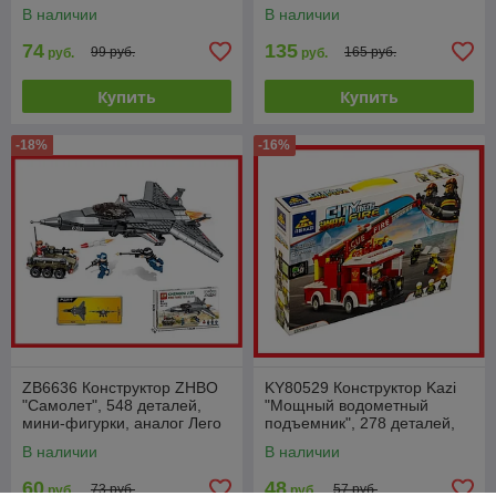
В наличии
В наличии
74
135
99 руб.
165 руб.
руб.
руб.
Купить
Купить
-18%
-16%
ZB6636 Конструктор ZHBO
KY80529 Конструктор Kazi
"Самолет", 548 деталей,
"Мощный водометный
мини-фигурки, аналог Лего
подъемник", 278 деталей,
пожарная машина
В наличии
В наличии
60
48
73 руб.
57 руб.
руб.
руб.