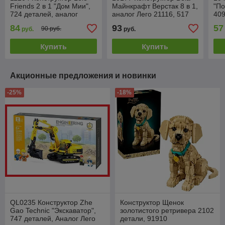
Friends 2 в 1 "Дом Мии",
Майнкрафт Верстак 8 в 1,
"По
724 деталей, аналог
аналог Лего 21116, 517
409
LEGO 41369
деталей, Майнкрафт
LEG
84
93
57
90 руб.
руб.
руб.
Купить
Купить
Акционные предложения и новинки
-25%
-18%
QL0235 Конструктор Zhe
Конструктор Щенок
Gao Technic "Экскаватор",
золотистого ретривера 2102
747 деталей, Аналог Лего
детали, 91910