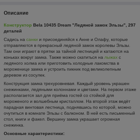
Описание
Конструктор
Bela 10435 Dream "Ледяной замок Эльзы", 297
деталей
Садись на
санки
и присоединяйся к Анне и Олафу, которые
отправляются в прекрасный ледяной замок королевы Эльзы.
Там они играют в прятки за тайной лестницей и катаются на
коньках вокруг замка. Также можно скатиться на
лыжах
с
ледяного холма или приготовить холодные лакомства в
мороженице замка и устроить пикник под великолепным
деревом из сосулек.
Конструкция замка трехуровневая. Каждый уровень украшен
снежинками, ледяными колоннами и цветами. На первом этаже
располагается зал для приёма гостей со стойкой для
мороженого и волшебным кристаллом. На второй этаж ведёт
парадная винтовая лестница, поднявшись по которой, можно
очутиться в комнате Эльзы с балконом. В ней есть письменный
стол, книги и факел. Вершину замка украшает огромная
снежинка.
Основные характеристики: