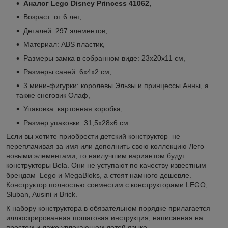
Аналог Lego Disney Princess 41062,
Возраст: от 6 лет,
Деталей: 297 элементов,
Материал: ABS пластик,
Размеры замка в собранном виде: 23х20х11 см,
Размеры саней: 6х4х2 см,
3 мини-фигурки: королевы Эльзы и принцессы Анны, а
также снеговик Олаф,
Упаковка: картонная коробка,
Размер упаковки: 31,5х28х6 см.
Если вы хотите приобрести детский конструктор не
переплачивая за имя или дополнить свою коллекцию Лего
новыми элементами, то наилучшим вариантом будут
конструкторы Bela. Они не уступают по качеству известным
брендам Lego и MegaBloks, а стоят намного дешевле.
Конструктор полностью совместим с конструкторами LEGO,
Sluban, Ausini и Brick.
К набору конструктора в обязательном порядке прилагается
иллюстрированная пошаговая инструкция, написанная на
простом и даже увлекающем детей языке.