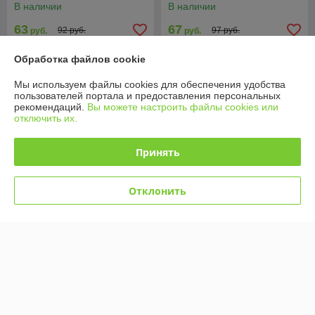
В наличии
В наличии
63
67
92 руб.
97 руб.
руб.
руб.
Купить
Купить
Обработка файлов cookie
Мы используем файлы cookies для обеспечения удобства
-29%
-26% +
пользователей портала и предоставления персональных
рекомендаций.
Вы можете настроить файлы cookies или
отключить их.
Принять
Отклонить
11374 Конструктор Lari
11381 Конструктор Lari
Френдс "Подводная
Френдс "Прибрежный парк
карусель", 410 деталей,
развлечений", 1266
(Аналог Лего 41337)
деталей, (Аналог Лего
В наличии
В наличии
41375)
42
115
59 руб.
155 руб.
руб.
руб.