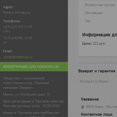
Возрастная группа
Минск, Беларусь
Поставщик
Тип
+375 (25) 701-11-81
Life:)
Информация дл
+375 (29) 995-33-05
A1
Цена:
121
руб.
art080809@mail.ru
ИНФОРМАЦИЯ ДЛЯ ПОКУПАТЕЛЯ
Возврат и гарантия
Общество с ограниченной
Возврат и обмен
ответственностью «Торговая
компания Эверест»
Минск, ул Логойский тракт 37
Дата регистрации в Торговом реестре/
Реестре бытовых услуг: 20.09.2019
BERI Бери - Мы не
Номер в Торговом реестре/Реестре