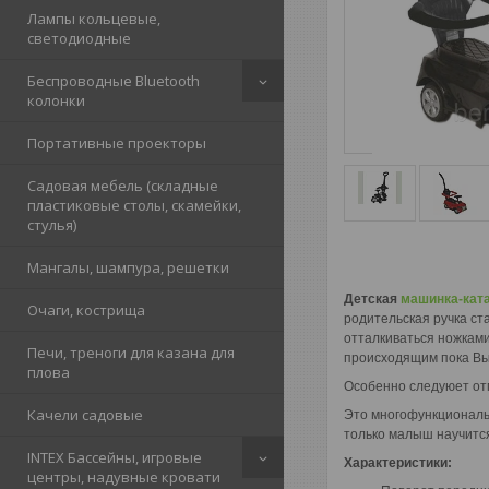
Лампы кольцевые,
светодиодные
Беспроводные Bluetooth
колонки
Портативные проекторы
Садовая мебель (складные
пластиковые столы, скамейки,
стулья)
Мангалы, шампура, решетки
Детская
машинка-кат
Очаги, кострища
родительская ручка ст
отталкиваться ножками
Печи, треноги для казана для
происходящим пока Вы 
плова
Особенно следуюет отм
Качели садовые
Это многофункциональн
только малыш научится 
INTEX Бассейны, игровые
Характеристики:
центры, надувные кровати