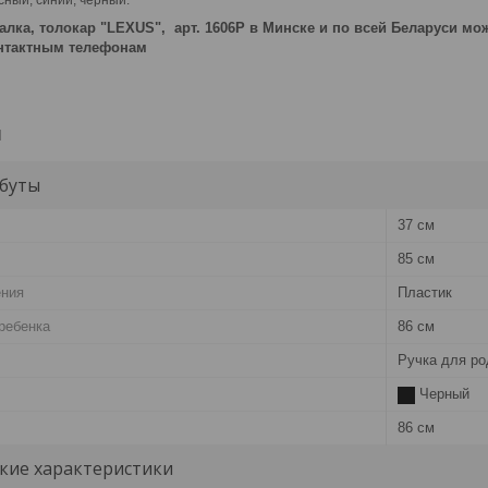
алка, толокар "LEXUS", арт. 1606P в Минске и по всей Беларуси мо
онтактным телефонам
и
буты
37 см
85 см
ения
Пластик
ребенка
86 см
Ручка для ро
Черный
86 см
кие характеристики