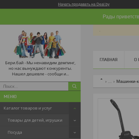
Начать продавать на Deal.by
Рады приветств
.
ГЛАВНАЯ
О 
Бери.бай - Мы ненавидим демпинг,
но нас вынуждают конкуренты.
Нашел дешевле - сообщи и...
...
Машинки-ка
Каталог товаров и услуг
Товары для детей, игрушки
Посуда