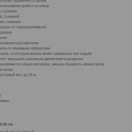
х колес управляется рулем.
пользования дома и на улице
г, съемная
р, съемный
чка, съемная
 упоры от переворачивания
трукция
енье
агажник под сидением
нель со звуковыми эффектами
пинка, за которую малыш может держаться при ходьбе
рует малышей к активным движениям и развитию
 развивается общая моторика, умение управлять своим телом
д-назад
стимый вес: до 25 кг.
,
ковые,
,
36,50 см
сный, синий, черный.