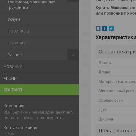
триммеры, машинки для
грумминга
Купить Машинка кат
или позвонив по к
Услуги
НОВИНКИ 2
Характеристик
НОВИНКИ 3
Основные атри
Разное
Высота
НОВИНКИ
Длина
АКЦИИ
Материал изготовл
КОНТАКТЫ
Минимальный рост 
Особенности
Цвет
BERI Бери - Мы ненавидим демпинг,
но нас вынуждают конкуренты
Ширина
Пользовательс
Юлия