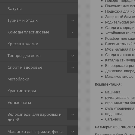
Поворот передни
Подходит для ис
Батуты
Подножка для но
Защитный бампе
Туризм и отдых
Родительская ру
Сзади и спереди
Комоды пластиковые
Устойчивая конс
Комфортное сид
Кресла-качалки
Вместительный б
Музыкальная па
Сзади высокая с
Товары для дома
Каталка стимули
В процессе игры
Спорт и здоровье
Движение: впере
Максимально допу
Мотоблоки
Комплектация:
Культиваторы
машинка
ручка управления
Умные часы
ограничители бо
руль управления
Велосипеды для взрослых и
подножки,
детей
багажник.
Размеры: 85,3*86,20*
Машинки для стрижки, фены,
Расцветки:
белый, кра