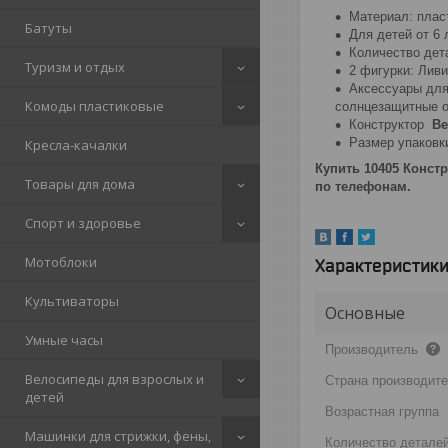
Материал: плас
Батуты
Для детей от 6 
Количество дета
Туризм и отдых
2 фигурки: Ливи
Аксессуары для
Комоды пластиковые
солнцезащитные оч
Конструктор
Be
Размер упаковки
Кресла-качалки
Купить 10405 Констр
Товары для дома
по телефонам.
Спорт и здоровье
Мотоблоки
Характеристик
Культиваторы
Основные
Умные часы
Производитель
Велосипеды для взрослых и
Страна производит
детей
Возрастная группа
Машинки для стрижки, фены,
Количество детале