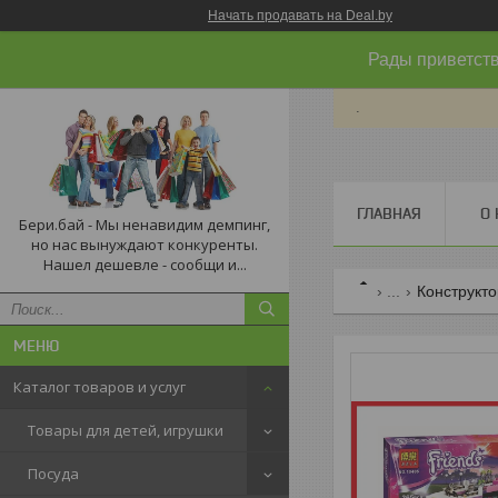
Начать продавать на Deal.by
Рады приветств
.
ГЛАВНАЯ
О 
Бери.бай - Мы ненавидим демпинг,
но нас вынуждают конкуренты.
Нашел дешевле - сообщи и...
...
Конструкт
Каталог товаров и услуг
Товары для детей, игрушки
Посуда