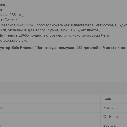
тик,
лет,
лей: 265 шт.,
 и Оливия,
 реалистичной игры: профессиональная видеокамера, микрофон, CD-диск
ки, украшения для волос, сумка, афиша и букет цветов,
la Friends 10405
полностью совместим с конструкторами
Лего
: 36х22х5,5 см.
уктор Bela Friends "Поп звезда: лимузин, 265 деталей в Минске и п
и
Bela
ель
Китай
От 6 лет
й
265 шт.