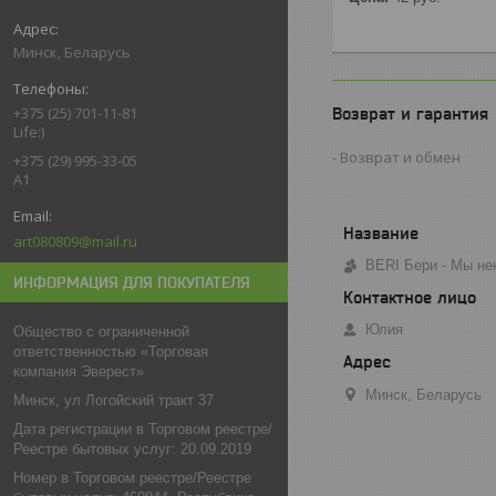
Минск, Беларусь
+375 (25) 701-11-81
Возврат и гарантия
Life:)
Возврат и обмен
+375 (29) 995-33-05
A1
art080809@mail.ru
BERI Бери - Мы не
ИНФОРМАЦИЯ ДЛЯ ПОКУПАТЕЛЯ
Юлия
Общество с ограниченной
ответственностью «Торговая
компания Эверест»
Минск, Беларусь
Минск, ул Логойский тракт 37
Дата регистрации в Торговом реестре/
Реестре бытовых услуг: 20.09.2019
Номер в Торговом реестре/Реестре