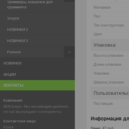
триммеры, машинки для
грумминга
Материал
Пол
Услуги
Тип конструктора
НОВИНКИ 2
Цвет
НОВИНКИ 3
Упаковка
Разное
Высота упаковки
НОВИНКИ
Длина упаковки
Упаковка
АКЦИИ
Ширина упаковки
КОНТАКТЫ
Пользовательс
Поставщик
BERI Бери - Мы ненавидим демпинг,
но нас вынуждают конкуренты
Информация дл
Юлия
Цена:
42
руб.