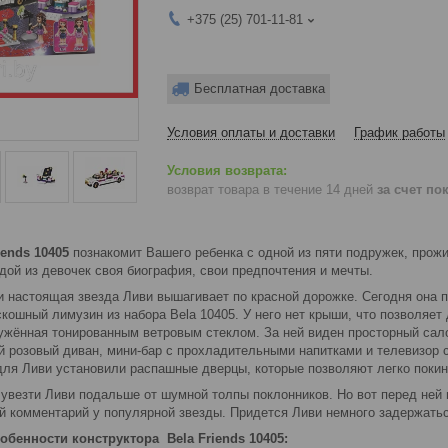
+375 (25) 701-11-81
Бесплатная доставка
Условия оплаты и доставки
График работы
возврат товара в течение 14 дней
за счет по
iends 10405
познакомит Вашего ребенка с одной из пяти подружек, про
дой из девочек своя биография, свои предпочтения и мечты.
и настоящая звезда Ливи вышагивает по красной дорожке. Сегодня она 
кошный лимузин из набора Bela 10405. У него нет крыши, что позволяет
ружённая тонированным ветровым стеклом. За ней виден просторный сал
й розовый диван, мини-бар с прохладительными напитками и телевизор
для Ливи установили распашные дверцы, которые позволяют легко покин
увезти Ливи подальше от шумной толпы поклонников. Но вот перед ней 
ий комментарий у популярной звезды. Придется Ливи немного задержат
обенности конструктора Bela Friends 10405: