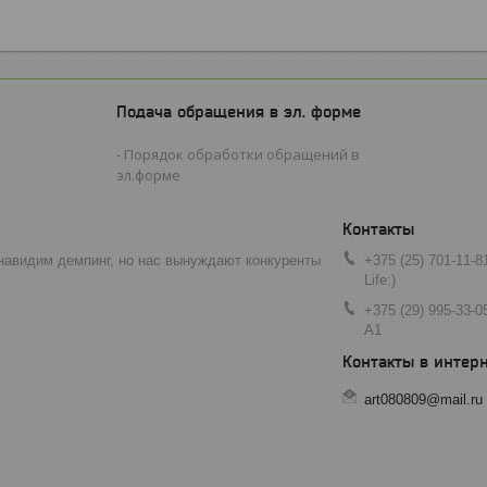
Подача обращения в эл. форме
Порядок обработки обращений в
эл.форме
навидим демпинг, но нас вынуждают конкуренты
+375 (25) 701-11-8
Life:)
+375 (29) 995-33-0
A1
art080809@mail.ru