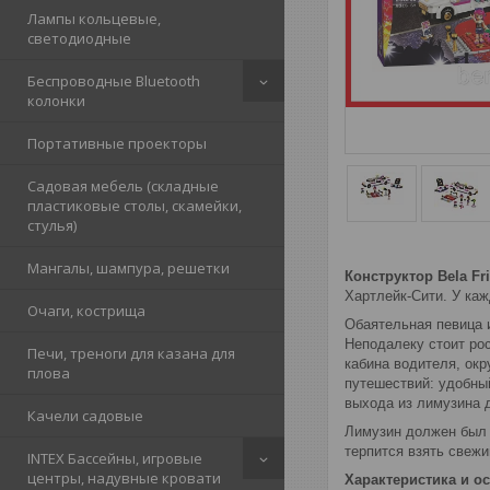
Лампы кольцевые,
светодиодные
Беспроводные Bluetooth
колонки
Портативные проекторы
Садовая мебель (складные
пластиковые столы, скамейки,
стулья)
Мангалы, шампура, решетки
Конструктор Bela Fr
Хартлейк-Сити. У каж
Очаги, кострища
Обаятельная певица 
Неподалеку стоит рос
Печи, треноги для казана для
кабина водителя, ок
плова
путешествий: удобны
выхода из лимузина 
Качели садовые
Лимузин должен был 
терпится взять свеж
INTEX Бассейны, игровые
центры, надувные кровати
Характеристика и ос