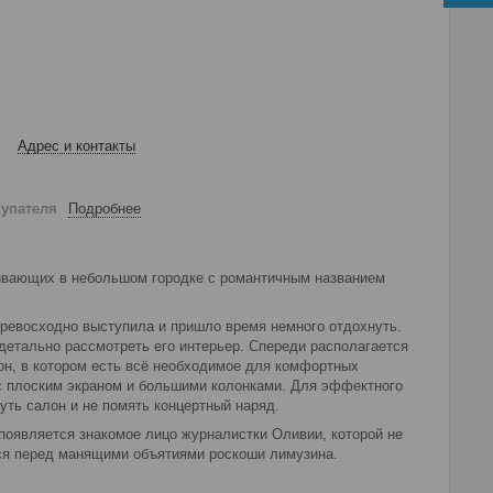
Адрес и контакты
купателя
Подробнее
живающих в небольшом городке с романтичным названием
превосходно выступила и пришло время немного отдохнуть.
 детально рассмотреть его интерьер. Спереди располагается
он, в котором есть всё необходимое для комфортных
 с плоским экраном и большими колонками. Для эффектного
уть салон и не помять концертный наряд.
появляется знакомое лицо журналистки Оливии, которой не
ься перед манящими объятиями роскоши лимузина.