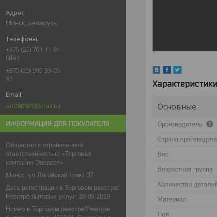
Минск, Беларусь
+375 (25) 701-11-81
Life:)
+375 (29) 995-33-05
A1
Характеристик
art080809@mail.ru
Основные
ИНФОРМАЦИЯ ДЛЯ ПОКУПАТЕЛЯ
Производитель
Страна производит
Общество с ограниченной
ответственностью «Торговая
Вес
компания Эверест»
Возрастная группа
Минск, ул Логойский тракт 37
Количество детале
Дата регистрации в Торговом реестре/
Реестре бытовых услуг: 20.09.2019
Материал
Номер в Торговом реестре/Реестре
Пол