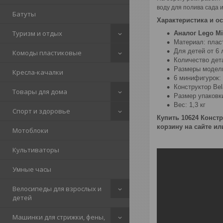
воду для полива сада и
Батуты
Характеристика и ос
Туризм и отдых
Аналог Lego Min
Материал: плас
Для детей от 6 
Комоды пластиковые
Количество дета
Размеры модели
Кресла-качалки
6 минифигурок: 
Конструктор Bel
Товары для дома
Размер упаковки
Вес: 1,3 кг
Спорт и здоровье
Купить 10624 Констр
корзину на сайте и
Мотоблоки
Культиваторы
Умные часы
Велосипеды для взрослых и
детей
Машинки для стрижки, фены,