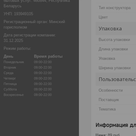
бытовых услуг: 460844, Республика
Беларусь
Тип конструктора
УНП: 193949105
Цвет
Регистрационный орган: Минский
горисполком
Упаковка
Дата регистрации компании:
Высота упаковки
31.12.2025
Режим работы:
Длина упаковки
День
Время работы
Упаковка
Понедельник
09:00-22:00
Вторник
09:00-22:00
Ширина упаковки
Среда
09:00-22:00
Пользовательс
Четверг
09:00-22:00
Пятница
09:00-22:00
Суббота
09:00-22:00
Особенности
Воскресенье
09:00-22:00
Поставщик
Тематика
Информация дл
Цена:
89
руб.