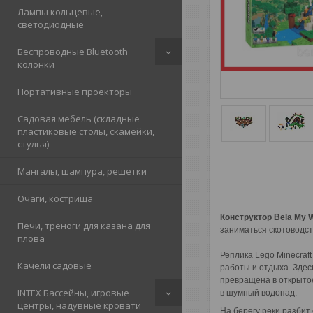
Лампы кольцевые,
светодиодные
Беспроводные Bluetooth
колонки
Портативные проекторы
Садовая мебель (складные
пластиковые столы, скамейки,
стулья)
Мангалы, шампура, решетки
Очаги, кострища
Конструктор Bela My 
Печи, треноги для казана для
заниматься скотоводст
плова
Реплика Lego Minecraf
Качели садовые
работы и отдыха. Зде
превращена в открытое
INTEX Бассейны, игровые
в шумный водопад.
центры, надувные кровати
На берегу реки разбит