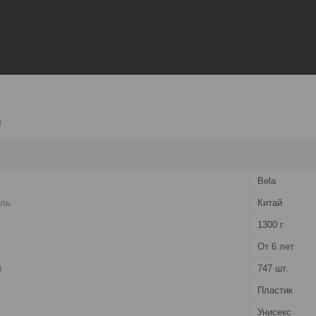
и
Bela
ель
Китай
1300 г
От 6 лет
й
747 шт.
Пластик
Унисекс