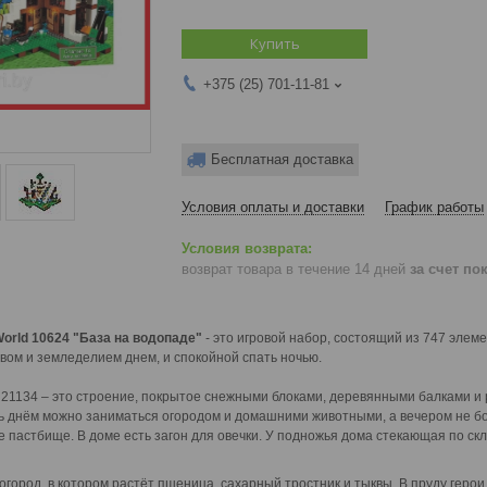
Купить
+375 (25) 701-11-81
Бесплатная доставка
Условия оплаты и доставки
График работы
возврат товара в течение 14 дней
за счет по
World 10624 "База на водопаде"
- это игровой набор, состоящий из 747 элем
вом и земледелием днем, и спокойной спать ночью.
t 21134 – это строение, покрытое снежными блоками, деревянными балками 
сь днём можно заниматься огородом и домашними животными, а вечером не б
 пастбище. В доме есть загон для овечки. У подножья дома стекающая по ск
 огород, в котором растёт пшеница, сахарный тростник и тыквы. В пруду геро