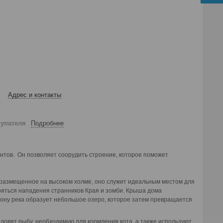
Адрес и контакты
купателя
Подробнее
ентов. Он позволяет соорудить строение, которое поможет
и размещенное на высоком холме, оно служит идеальным местом для
ояться нападения странников Края и зомби. Крыша дома
лону река образует небольшое озеро, которое затем превращается
и ловят рыбу, необходимую для кормления кота, а также используют