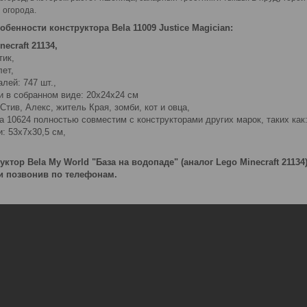
 огорода.
обенности конструктора Bela 11009 Justice Magician:
ecraft 21134,
тик,
лет,
лей: 747 шт.,
 в собранном виде: 20х24х24 см
Стив, Алекс, житель Края, зомби, кот и овца,
a 10624 полностью совместим с конструкторами других марок, таких как: LE
: 53х7х30,5 см,
уктор Bela My World "База на водопаде" (аналог Lego Minecraft 2113
ли позвонив по телефонам.