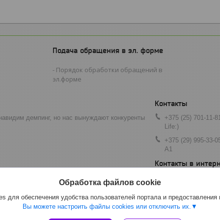
Подача обращения в эл. форме
Порядок обработки обращений в
эл.форме
навидим демпинг, но нас вынуждают конкуренты
+375 (25) 701-11-8
Life:)
+375 (29) 995-33-0
A1
art080809@mail.ru
Обработка файлов cookie
s для обеспечения удобства пользователей портала и предоставления
Вы можете настроить файлы cookies или отключить их.