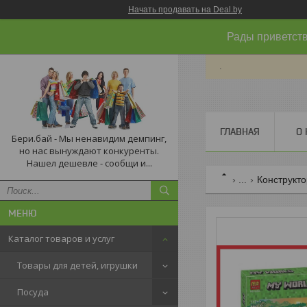
Начать продавать на Deal.by
Рады приветств
.
ГЛАВНАЯ
О 
Бери.бай - Мы ненавидим демпинг,
но нас вынуждают конкуренты.
Нашел дешевле - сообщи и...
...
Конструкто
Каталог товаров и услуг
Товары для детей, игрушки
Посуда