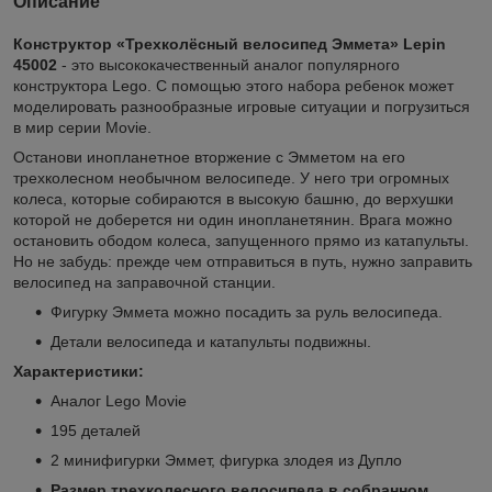
Описание
Конструктор «Трехколёсный велосипед Эммета» Lepin
45002
- это высококачественный аналог популярного
конструктора Lego. С помощью этого набора ребенок может
моделировать разнообразные игровые ситуации и погрузиться
в мир серии Movie.
Останови инопланетное вторжение с Эмметом на его
трехколесном необычном велосипеде. У него три огромных
колеса, которые собираются в высокую башню, до верхушки
которой не доберется ни один инопланетянин. Врага можно
остановить ободом колеса, запущенного прямо из катапульты.
Но не забудь: прежде чем отправиться в путь, нужно заправить
велосипед на заправочной станции.
Фигурку Эммета можно посадить за руль велосипеда.
Детали велосипеда и катапульты подвижны.
Характеристики:
Аналог Lego Movie
195 деталей
2 минифигурки Эммет, фигурка злодея из Дупло
Размер трехколесного велосипеда в собранном