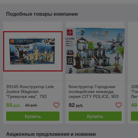
Подобные товары компании
39145 Конструктор Lele
Конструктор Городская
108
Justice Magician
полицейская команда,
"Го
"Гремучая ива", 792
серия CITY POLICE, 903
Лег
детали, аналог LEGO
детали LX.A480
де
65
82
49
85 руб.
руб.
руб.
Harry Potter 75953
Купить
Купить
Акционные предложения и новинки