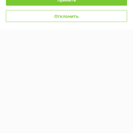
Отклонить
107032 Конструктор Sembo
Конструктор Technic "BMW
Block «Ракета», 444 детали
M4" из 4556 деталей, JD040
В наличии
В наличии
56,50
345
65 руб.
395 руб.
руб.
руб.
Купить
Купить
Новинка
-13%