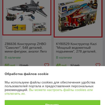
ZB6636 Конструктор ZHBO
KY80529 Конструктор Kazi
"Самолет", 548 деталей,
"Мощный водометный
мини-фигурки, аналог Лего
подъемник", 278 деталей,
пожарная машина
В наличии
В наличии
60
48
73 руб.
57 руб.
руб.
руб.
Обработка файлов cookie
Купить
Купить
Мы используем файлы cookies для обеспечения удобства
Новинка
-13%
пользователей портала и предоставления персональных
рекомендаций.
Вы можете настроить файлы cookies или
отключить их.
Принять