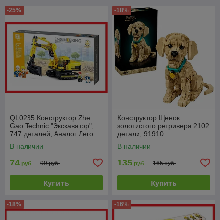
-25%
-18%
QL0235 Конструктор Zhe
Конструктор Щенок
Gao Technic "Экскаватор",
золотистого ретривера 2102
747 деталей, Аналог Лего
детали, 91910
В наличии
В наличии
74
135
99 руб.
165 руб.
руб.
руб.
Купить
Купить
-18%
-16%