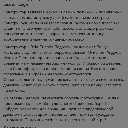
аналог Lego
Конструктор является одной из самых любимых и популярных
во все времена игрушек у детей самого разного возраста.
Конструируя, малыш создает своими руками новые чудесные
вещи и от этого чувствует себя взрослым, а еще развивает
логическое мышление, творчество, мелкую моторику,
воображение и умение концентрироваться.
Конструкторы Bela Friends Подружки познакомят Вашу
малышку с одной из пяти подружек: Эммой, Оливией, Андреа,
Мией и Стефани, проживающих в небольшом городке с
романтичным названием Хартлейк-сити. У каждой из девочек
своя биография, свои предпочтения и мечты. Все это нашло
отражение и в игровых наборах конструкторов.
Очаровательные подружки проживают в уютных и симпатичных
домиках, ходят друг к другу в гости, гуляют по парку, катаются
на качелях.
Из деталей набора Вы сможете собрать фотостудию Эммы с
профессиональным оборудованием. Также в наборе Вы
найдёте элементы для создания штатива с видеокамерой и
дисплея с аксессуарами, предназначенными для ухода за
питомцем. Придумай свой сюжет увлекательной игры!
Характеристики: