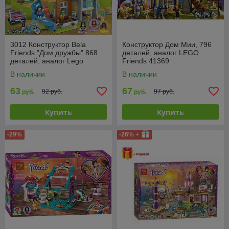
3012 Конструктор Bela
Конструктор Дом Мии, 796
Friends "Дом дружбы" 868
деталей, аналог LEGO
деталей, аналог Lego
Friends 41369
Friends 41340
В наличии
В наличии
63
67
92 руб.
97 руб.
руб.
руб.
Купить
Купить
-29%
-26% +