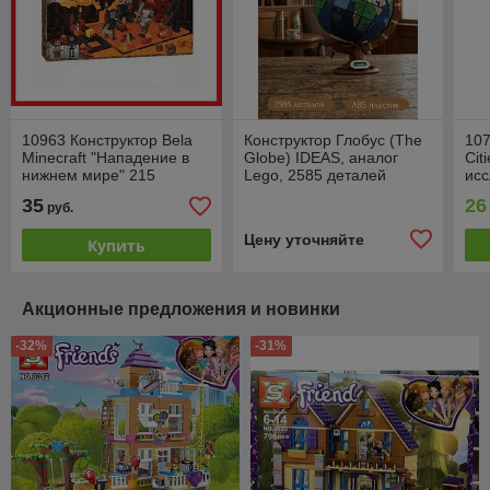
10963 Конструктор Bela
Конструктор Глобус (The
107
Minecraft "Нападение в
Globe) IDEAS, аналог
Cit
нижнем мире" 215
Lego, 2585 деталей
ис
деталей, (аналог Lego
Джу
35
26
руб.
Майнкрафт, Minecraft)
ана
Цену уточняйте
Купить
Акционные предложения и новинки
-32%
-31%