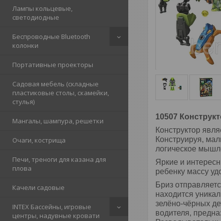
Лампы кольцевые,
светодиодные
Беспроводные Bluetooth
колонки
Портативные проекторы
Садовая мебель (складные
пластиковые столы, скамейки,
стулья)
10507 Конструк
Мангалы, шампура, решетки
Конструктор явля
Конструируя, мал
Очаги, кострища
логическое мышле
Печи, треноги для казана для
Яркие и интересн
плова
ребенку массу уд
Бриз отправляет
Качели садовые
находится уника
зелёно-чёрных де
INTEX Бассейны, игровые
водителя, предна
центры, надувные кровати