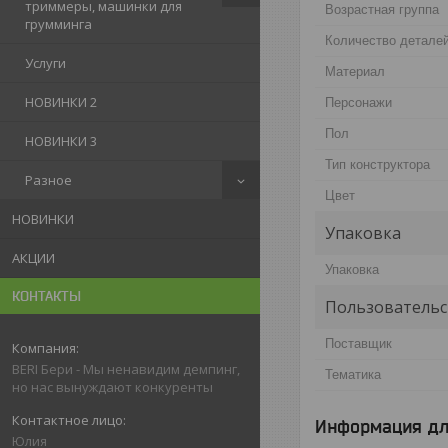
триммеры, машинки для
Возрастная группа
грумминга
Количество детале
Услуги
Материал
НОВИНКИ 2
Персонажи
Пол
НОВИНКИ 3
Тип конструктора
Разное
Цвет
НОВИНКИ
Упаковка
АКЦИИ
Упаковка
КОНТАКТЫ
Пользовательс
Поставщик
BERI Бери - Мы ненавидим демпинг,
Тематика
но нас вынуждают конкуренты
Информация дл
Юлия