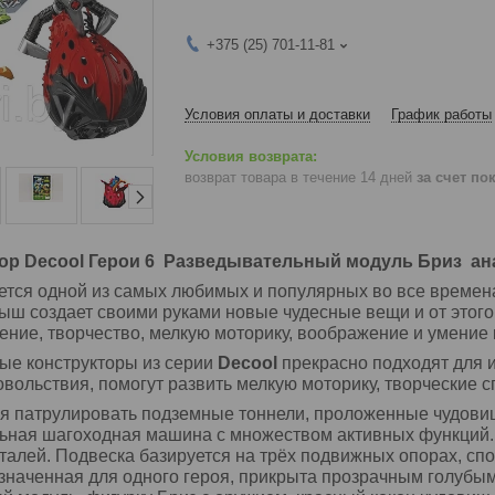
+375 (25) 701-11-81
Условия оплаты и доставки
График работы
возврат товара в течение 14 дней
за счет по
тор Decool Герои 6 Разведывательный модуль Бриз ан
ется одной из самых любимых и популярных во все времена 
ыш создает своими руками новые чудесные вещи и от этого
ние, творчество, мелкую моторику, воображение и умение 
ые конструкторы из серии
Decool
прекрасно подходят для и
овольствия, помогут развить мелкую моторику, творческие 
ся патрулировать подземные тоннели, проложенные чудови
льная шагоходная машина с множеством активных функций
талей. Подвеска базируется на трёх подвижных опорах, сп
значенная для одного героя, прикрыта прозрачным голубы