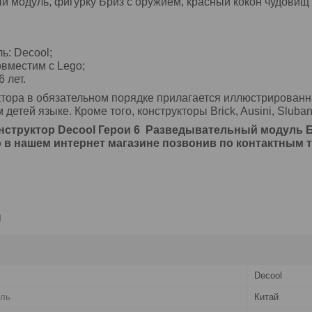
 модуль, фигурку Бриз с оружием, красный кокон чудовищ
:
ь: Decool;
вместим с Lego;
6 лет.
ктора в обязательном порядке прилагается иллюстрированн
етей языке. Кроме того, конструкторы Brick, Ausini, Sluba
онструктор Decool Герои 6 Разведывательный модуль 
в нашем интернет магазине позвонив по контактным т
и
Decool
ель
Китай