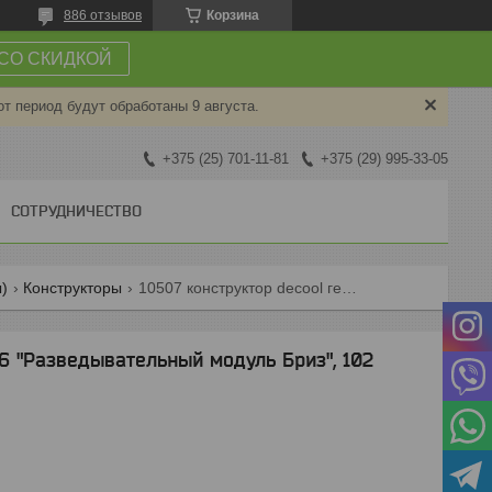
886 отзывов
Корзина
СО СКИДКОЙ
от период будут обработаны 9 августа.
+375 (25) 701-11-81
+375 (29) 995-33-05
СОТРУДНИЧЕСТВО
)
Конструкторы
10507 конструктор decool герои 6 "разведывательный модуль бриз", 102 детали, аналог lego 44027
 6 "Разведывательный модуль Бриз", 102