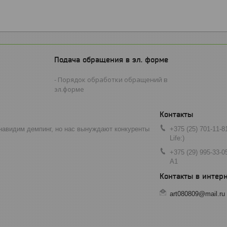
Подача обращения в эл. форме
Порядок обработки обращений в
эл.форме
навидим демпинг, но нас вынуждают конкуренты
+375 (25) 701-11-8
Life:)
+375 (29) 995-33-0
A1
art080809@mail.ru