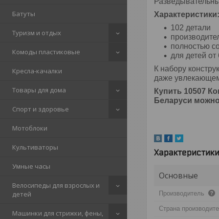
Разведывательный
Батуты
Характеристики
102 детали
Туризм и отдых
производител
полностью со
Комоды пластиковые
для детей от 
К набору констру
Кресла-качалки
даже увлекающем д
Товары для дома
Купить
10507 К
Беларуси можно 
Спорт и здоровье
Мотоблоки
Культиваторы
Характеристик
Умные часы
Основные
Велосипеды для взрослых и
Производитель
детей
Страна производит
Машинки для стрижки, фены,