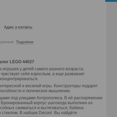
Адрес и контакты
купателя
Подробнее
алог LEGO 44027
игрушек у детей самого разного возраста.
 чувствует себя взрослым, а еще развивает
концентрироваться.
нтересной и веселой игры. Конструкторы подарят
способности и логическое мышление.
щами под улицами Антрополиса. В её распоряжении
. Бронированный корпус шагохода выполнен из
особных сжиматься и вытягиваться. Кабина
м стеклом. В наборе Decool Вы найдёте