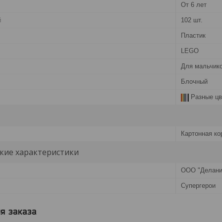
От 6 лет
й
102 шт.
Пластик
LEGO
Для мальчик
Блочный
Разные цв
Картонная ко
кие характеристики
ООО "Делани
Супергерои
я заказа