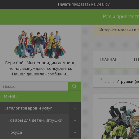
Начать продавать на Deal.by
Рады приветств
Интернет-магазин в 
ГЛАВНАЯ
О 
Бери.бай - Мы ненавидим демпинг,
но нас вынуждают конкуренты.
Нашел дешевле - сообщи и...
...
Игрушки (к
Каталог товаров и услуг
Товары для детей, игрушки
Посуда