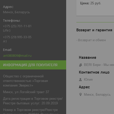
Цена:
25
руб.
Минск, Беларусь
+375 (25) 701-11-81
Возврат и гарантия
Life:)
+375 (29) 995-33-05
Возврат и обмен
A1
art080809@mail.ru
ИНФОРМАЦИЯ ДЛЯ ПОКУПАТЕЛЯ
BERI Бери - Мы не
Общество с ограниченной
Юлия
ответственностью «Торговая
компания Эверест»
Минск, ул Логойский тракт 37
Минск, Беларусь
Дата регистрации в Торговом реестре/
Реестре бытовых услуг: 20.09.2019
Номер в Торговом реестре/Реестре