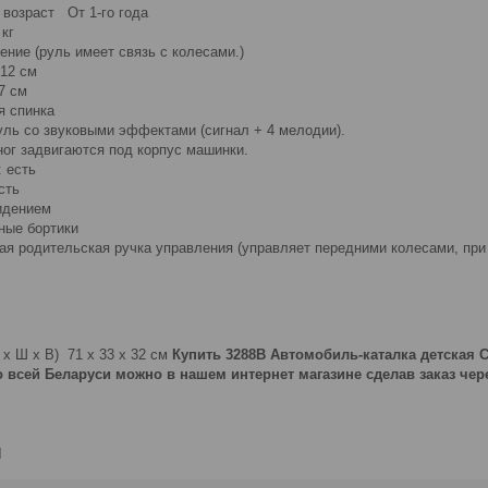
возраст От 1-го года
 кг
ние (руль имеет связь с колесами.)
 12 см
7 см
я спинка
ль со звуковыми эффектами (сигнал + 4 мелодии).
ног задвигаются под корпус машинки.
 есть
сть
идением
ные бортики
ая родительская ручка управления (управляет передними колесами, пр
 х Ш х В) 71 х 33 х 32 см
Купить 3288B Автомобиль-каталка детская
о всей Беларуси можно в нашем интернет магазине сделав заказ че
и