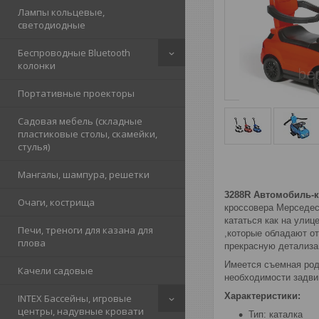
Лампы кольцевые,
светодиодные
Беспроводные Bluetooth
колонки
Портативные проекторы
Садовая мебель (складные
пластиковые столы, скамейки,
стулья)
Мангалы, шампура, решетки
3288R Автомобиль-
Очаги, кострища
кроссовера Мерседе
кататься как на улиц
Печи, треноги для казана для
,которые обладают о
плова
прекрасную детализа
Имеется съемная род
Качели садовые
необходимости задви
Характеристики:
INTEX Бассейны, игровые
центры, надувные кровати
Тип: каталка