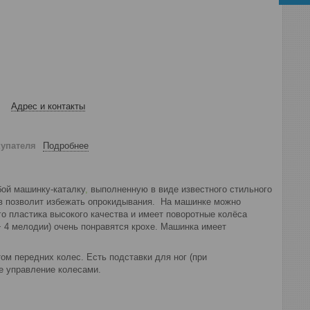
Адрес и контакты
купателя
Подробнее
бой машинку-каталку
,
выполненную в виде известного стильного
ов позволит избежать опрокидывания. На машинке можно
го пластика высокого качества и имеет поворотные колёса
 4 мелодии) очень понравятся крохе. Машинка имеет
м передних колес. Есть подставки для ног (при
е управление колесами.