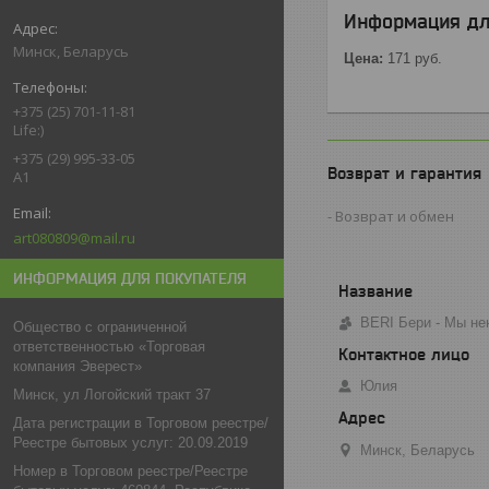
Информация дл
Минск, Беларусь
Цена:
171
руб.
+375 (25) 701-11-81
Life:)
+375 (29) 995-33-05
Возврат и гарантия
A1
Возврат и обмен
art080809@mail.ru
ИНФОРМАЦИЯ ДЛЯ ПОКУПАТЕЛЯ
BERI Бери - Мы не
Общество с ограниченной
ответственностью «Торговая
компания Эверест»
Юлия
Минск, ул Логойский тракт 37
Дата регистрации в Торговом реестре/
Реестре бытовых услуг: 20.09.2019
Минск, Беларусь
Номер в Торговом реестре/Реестре