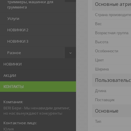
триммеры, машинки для
Основные атри
грумминга
Страна производит
Услуги
Вес
НОВИНКИ 2
Возрастная группа
НОВИНКИ 3
Высота
Особенности
Разное
Цвет
НОВИНКИ
Ширина
АКЦИИ
Пользовательс
КОНТАКТЫ
Длина
Поставщик
BERI Бери - Мы ненавидим демпинг,
Основные
но нас вынуждают конкуренты
Тип
Юлия