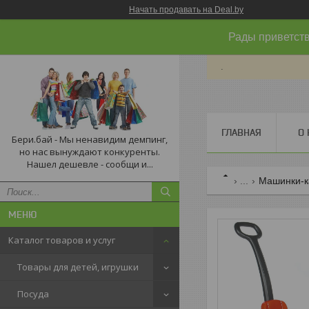
Начать продавать на Deal.by
Рады приветств
.
ГЛАВНАЯ
О 
Бери.бай - Мы ненавидим демпинг,
но нас вынуждают конкуренты.
Нашел дешевле - сообщи и...
...
Машинки-ка
Каталог товаров и услуг
Товары для детей, игрушки
Посуда