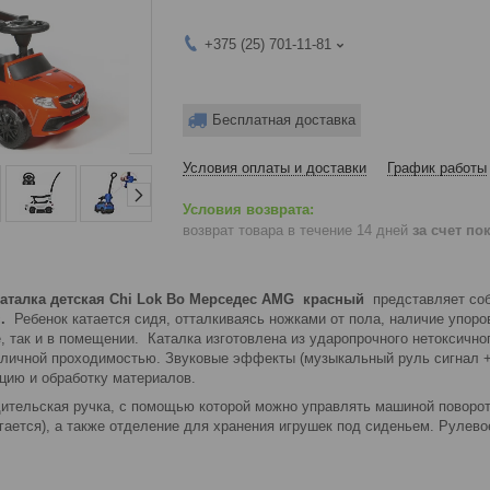
+375 (25) 701-11-81
Бесплатная доставка
Условия оплаты и доставки
График работы
возврат товара в течение 14 дней
за счет по
каталка детская Chi Lok Bo Мерседес AMG красный
представляет со
с
.
Ребенок катается сидя, отталкиваясь ножками от пола, наличие упор
е, так и в помещении. Каталка изготовлена из ударопрочного нетоксично
тличной проходимостью. Звуковые эффекты (музыкальный руль сигнал +
цию и обработку материалов.
ительская ручка, с помощью которой можно управлять машиной поворото
гается), а также отделение для хранения игрушек под сиденьем. Рулево