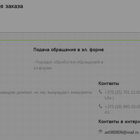
я заказа
Подача обращения в эл. форме
Порядок обработки обращений в
эл.форме
навидим демпинг, но нас вынуждают конкуренты
+375 (25) 701-11-8
Life:)
+375 (29) 995-33-0
A1
art080809@mail.ru