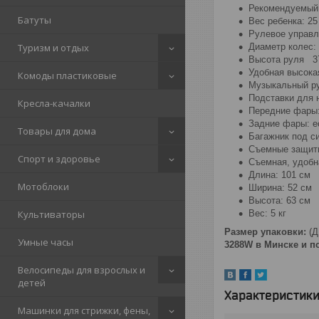
Рекомендуемый 
Батуты
Вес ребенка: 25
Рулевое управле
Диаметр колес:
Туризм и отдых
Высота руля 3
Удобная высока
Комоды пластиковые
Музыкальный ру
Подставки для 
Кресла-качалки
Передние фары:
Задние фары: е
Товары для дома
Багажник под с
Съемные защит
Спорт и здоровье
Съемная, удобн
Длина: 101 см
Мотоблоки
Ширина: 52 см
Высота: 63 см
Вес: 5 кг
Культиваторы
Размер упаковки:
(Д
Умные часы
3288W в Минске и п
Велосипеды для взрослых и
детей
Характеристик
Машинки для стрижки, фены,