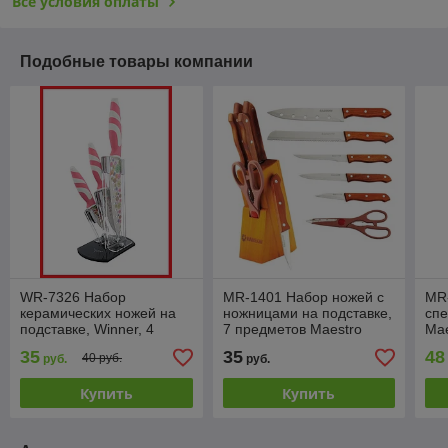
Все условия оплаты
Подобные товары компании
WR-7326 Набор
MR-1401 Набор ножей с
MR
керамических ножей на
ножницами на подставке,
спе
подставке, Winner, 4
7 предметов Maestro
Mae
предмета
Rainbow
35
35
48
40 руб.
руб.
руб.
Купить
Купить