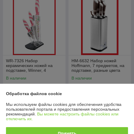
WR-7326 Набор
HM-6632 Набор ножей
керамических ножей на
Hoffmann, 7 предметов, на
подставке, Winner, 4
подставке, разные цвета
предмета
В наличии
В наличии
35
79
40 руб.
89 руб.
руб.
руб.
Обработка файлов cookie
Купить
Купить
Мы используем файлы cookies для обеспечения удобства
пользователей портала и предоставления персональных
-11%
-9%
рекомендаций.
Вы можете настроить файлы cookies или
отключить их.
Принять