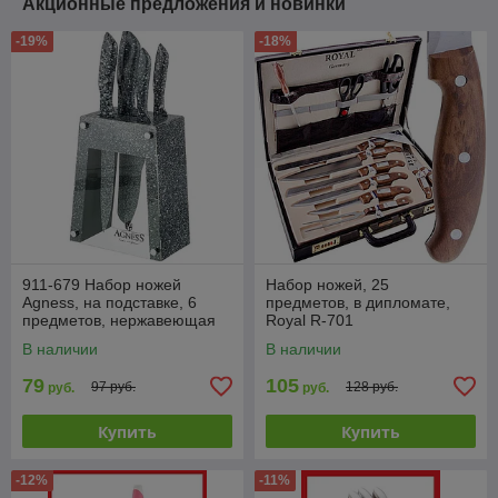
Акционные предложения и новинки
-19%
-18%
911-679 Набор ножей
Набор ножей, 25
Agness, на подставке, 6
предметов, в дипломате,
предметов, нержавеющая
Royal R-701
сталь
В наличии
В наличии
79
105
97 руб.
128 руб.
руб.
руб.
Купить
Купить
-12%
-11%