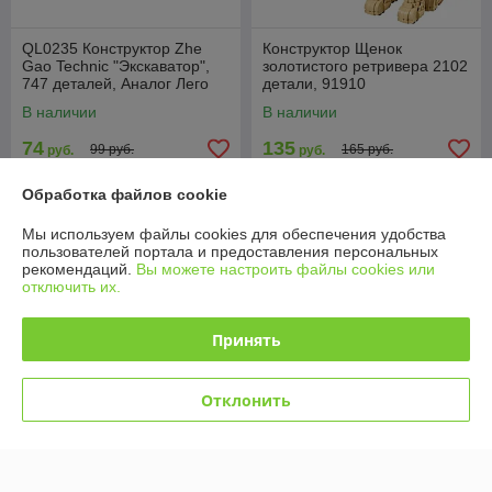
QL0235 Конструктор Zhe
Конструктор Щенок
Gao Technic "Экскаватор",
золотистого ретривера 2102
747 деталей, Аналог Лего
детали, 91910
В наличии
В наличии
74
135
99 руб.
165 руб.
руб.
руб.
Купить
Купить
Обработка файлов cookie
Мы используем файлы cookies для обеспечения удобства
-18%
-16%
пользователей портала и предоставления персональных
рекомендаций.
Вы можете настроить файлы cookies или
отключить их.
Принять
Отклонить
ZB6636 Конструктор ZHBO
KY80529 Конструктор Kazi