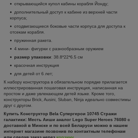
открывающийся купол кабины корабля Йонду;
дополнительный доступ к кабине из верхней части
корпуса;
отодвигающиеся боковые части корпуса для доступа к
отсекам корабля.
пружинная ракета.
4 мини- фигурки с разнообразным оружием
размер упаковки
: 38.8*22*6.5 см
красочная инструкция
для детей от 6 лет;
К набору конструктора в обязательном порядке прилагается
иллюстрированная пошаговая инструкция, написанная на
простом и даже увлекающем детей языке. Кроме того,
конструкторы Brick, Ausini, Sluban, Ninja идеально совместимы
друг с другом.
Купить
Конструктор Bela Супергерои 10745 Стражи
галактики: Месть Аиши аналог Lego Super Heroes 76080 с
доставкой в Минске и по всей Беларуси можно в нашем
интернет магазине позвонив по контактным телефонам
или сделав заказ через
корзину
.