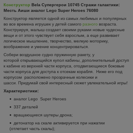
Конструктор
Bela Супергерои 10745 Стражи галактики:
Месть Аиши аналог Lego Super Heroes 76080
Конструктор является одной из самых любимых и популярных
во все времена игрушек у детей самого
разного
возраста.
Конструируя, малыш создает своими руками новые чудесные
вещи и от этого чувствует себя взрослым, а еще развивает
логическое мышление, творчество, мелкую моторику,
воображение и умение концентрироваться.
Собери воздушное судно пружинную ракету, у
которой открывающийся купол кабины, дополнительный доступ
к кабине из верхней части корпуса, отодвигающиеся боковые
части корпуса для доступа к отсекам корабля. Ниже его под
корпусом
расположено прозрачные колесики и
шасси. Придумай свой интересный сюжет увлекательной игры!
Характеристики:
аналог Lego Super Heroes
337 деталей
вращающиеся шутеры дрона;
детонатор на скале активируется при нажатии
(отлетает часть скалы);