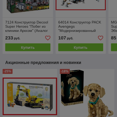
7124 Конструктор Decool
64014 Конструктор PACK
MG
Super Heroes "Побег из
Avengegs
Sup
клиники Аркхэм" (Аналог
"Модернизированный
Эбе
Lego Super Heroes
квинджет", 858 деталей,
Тан
233
107
85
руб.
руб.
10937), 1619 деталей
аналог LEGO Super
ан
Heroes 76126
He
Купить
Купить
Акционные предложения и новинки
-25%
-18%