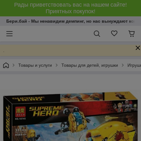
Рады приветствовать вас на нашем сайте!
Приятных покупок!
Бери.бай - Мы ненавидим демпинг, но нас вынуждают конку
.
Товары и услуги
Товары для детей, игрушки
Игрушк