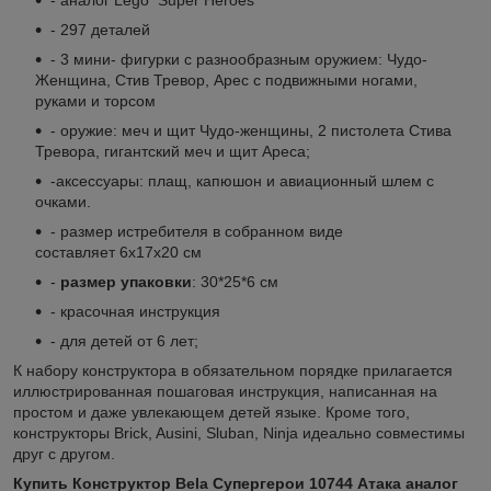
- 297 деталей
- 3 мини- фигурки с разнообразным оружием: Чудо-
Женщина, Стив Тревор, Арес с подвижными ногами,
руками и торсом
- оружие: меч и щит Чудо-женщины, 2 пистолета Стива
Тревора, гигантский меч и щит Ареса;
-аксессуары: плащ, капюшон и авиационный шлем с
очками.
- размер истребителя в собранном виде
составляет 6х17х20 см
-
размер упаковки
: 30*25*6 см
- красочная инструкция
- для детей от 6 лет;
К набору конструктора в обязательном порядке прилагается
иллюстрированная пошаговая инструкция, написанная на
простом и даже увлекающем детей языке. Кроме того,
конструкторы Brick, Ausini, Sluban, Ninja идеально совместимы
друг с другом.
Купить
Конструктор Bela Супергерои 10744 Атака аналог