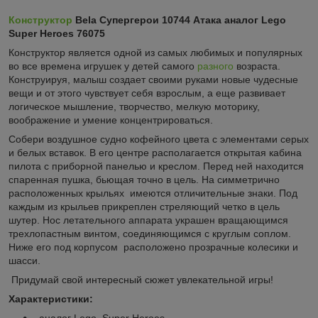
Конструктор
Bela Супергерои 10744 Атака аналог Lego
Super Heroes 76075
Конструктор является одной из самых любимых и популярных
во все времена игрушек у детей самого
разного
возраста.
Конструируя, малыш создает своими руками новые чудесные
вещи и от этого чувствует себя взрослым, а еще развивает
логическое мышление, творчество, мелкую моторику,
воображение и умение концентрироваться.
Собери воздушное судно кофейного цвета с элементами серых
и белых вставок. В его центре располагается открытая кабина
пилота с приборной панелью и креслом. Перед ней находится
спаренная пушка, бьющая точно в цель. На симметрично
расположенных крыльях имеются отличительные знаки. Под
каждым из крыльев прикреплен стреляющий четко в цель
шутер. Нос летательного аппарата украшен вращающимся
трехлопастным винтом, соединяющимся с круглым соплом.
Ниже его под корпусом
расположено прозрачные колесики и
шасси.
Придумай свой интересный сюжет увлекательной игры!
Характеристики:
- аналог Lego Super Heroes