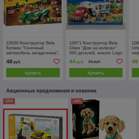
10630 Конструктор Bela
10871 Конструктор Bela
106
Бэтмен "Гоночный
Cities "Дом на колесах"
Urb
автомобиль загадочника",
360 деталей, аналог Lego
пер
282 детали, Batleader,
City 60182
дет
48
44
49
55 руб.
руб.
руб.
аналог LEGO
60
Купить
Купить
Акционные предложения и новинки
-25%
-18%