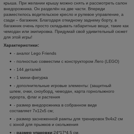
крыша. При желании крышу можно снять и рассмотреть салон
внедорожника. Он разделён на две части. Впереди
разместилось водительское кресло и рулевое управление, а
сзади – багажник. Благодаря откидному заднему борту, в
багажник очень просто складывать габаритные вещи, такие как
чемодан или экипировка. Придумай свой удивительный сюжет
для этой игры!
Характеристики:
- аналог Lego
Friends
- полностью совместим с конструктором Лего (LEGO)
- 144 деталей
- 1 мини-фигурка
- дополнительные игровые элементы: (защитный
шлем, очки, сноуборд, чемодан, карта горнолыжного
курорта, флаг и растения
- размер внедорожника в собранном виде
составляет 7х12х5 см;
- размер заснеженной рампы для тренировок 9х4х2 см
с зоной для прыжков и скольжения
-
размер упаковки
:24*17*4.5 см.