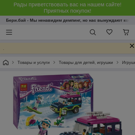
Рады приветствовать вас на нашем сайте!
Приятных покупок!
Бери.бай - Мы ненавидим демпинг, но нас вынуждают конку
.
Товары и услуги
Товары для детей, игрушки
Игрушк