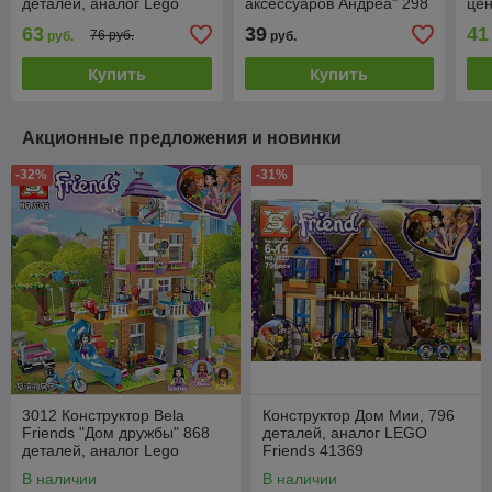
деталей, аналог Lego
аксессуаров Андреа" 298
цен
Friends 41340
деталей, аналог Lego
Fri
63
39
41
76 руб.
руб.
руб.
Friends 41344
де
Купить
Купить
Акционные предложения и новинки
-32%
-31%
3012 Конструктор Bela
Конструктор Дом Мии, 796
Friends "Дом дружбы" 868
деталей, аналог LEGO
деталей, аналог Lego
Friends 41369
Friends 41340
В наличии
В наличии