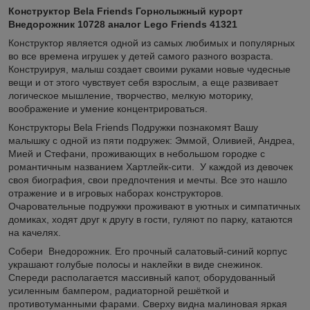
Конструктор Bela Friends Горнолыжный курорт
Внедорожник 10728 аналог Lego Friends 41321
Конструктор является одной из самых любимых и популярных
во все времена игрушек у детей самого разного возраста.
Конструируя, малыш создает своими руками новые чудесные
вещи и от этого чувствует себя взрослым, а еще развивает
логическое мышление, творчество, мелкую моторику,
воображение и умение концентрироваться.
Конструкторы Bela Friends Подружки познакомят Вашу
малышку с одной из пяти подружек: Эммой, Оливией, Андреа,
Мией и Стефани, проживающих в небольшом городке с
романтичным названием Хартлейк-сити. У каждой из девочек
своя биография, свои предпочтения и мечты. Все это нашло
отражение и в игровых наборах конструкторов.
Очаровательные подружки проживают в уютных и симпатичных
домиках, ходят друг к другу в гости, гуляют по парку, катаются
на качелях.
Собери Внедорожник. Его прочный салатовый-синий корпус
украшают голубые полосы и наклейки в виде снежинок.
Спереди располагается массивный капот, оборудованный
усиленным бампером, радиаторной решёткой и
противотуманными фарами. Сверху видна малиновая яркая