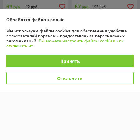
63
67
92 руб.
97 руб.
руб.
руб.
Купить
Купить
Обработка файлов cookie
Мы используем файлы cookies для обеспечения удобства
-29%
-26% +
пользователей портала и предоставления персональных
рекомендаций.
Вы можете настроить файлы cookies или
отключить их.
Принять
Отклонить
11374 Конструктор Lari
11381 Конструктор Lari
Френдс "Подводная
Френдс "Прибрежный парк
карусель", 410 деталей,
развлечений", 1266
(Аналог Лего 41337)
деталей, (Аналог Лего
В наличии
В наличии
41375)
42
115
59 руб.
155 руб.
руб.
руб.