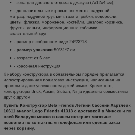
- зона для дневного отдыха с джакузи (7х12х4 см);
- дополнительные игровые элементы: надувной
матрац, надувной круг, мяч, газета, рыбки, водоросли,
цветы, флажки, мороженое, коктейли, шезлонг, корзинка,
фрукты, деньги, информационные таблички,
спасательный круг
- размер в собранном виде 24*23*18
-
размер упаковки
:50*31*7 см.
- возраст: от 6 лет
- красочная инструкция
К набору конструктора в обязательном порядке прилагается
иллюстрированная пошаговая инструкция, написанная на
простом и даже увлекающем детей языке. Кроме того,
конструкторы Brick, Ausini, Sluban, Ninja идеально совместимы
друг с другом.
Купить
Конструктор Bela Friends Летний бассейн Хартлейк
10611 аналог Lego Friends 41313 с доставкой в Минске и по
всей Беларуси можно в нашем интернет магазине
позвонив по контактным телефонам или сделав заказ
через корзину.