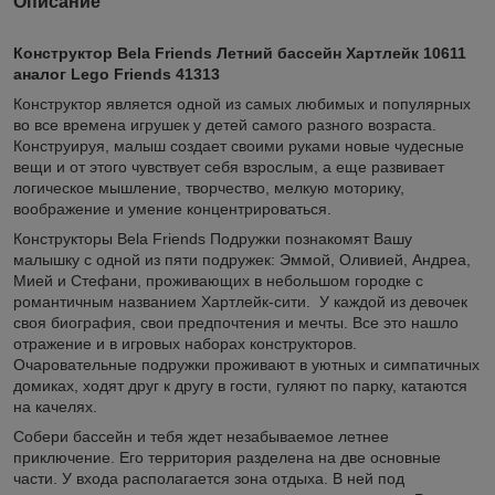
Описание
Конструктор Bela Friends Летний бассейн Хартлейк 10611
аналог Lego Friends 41313
Конструктор является одной из самых любимых и популярных
во все времена игрушек у детей самого разного возраста.
Конструируя, малыш создает своими руками новые чудесные
вещи и от этого чувствует себя взрослым, а еще развивает
логическое мышление, творчество, мелкую моторику,
воображение и умение концентрироваться.
Конструкторы Bela Friends Подружки познакомят Вашу
малышку с одной из пяти подружек: Эммой, Оливией, Андреа,
Мией и Стефани, проживающих в небольшом городке с
романтичным названием Хартлейк-сити. У каждой из девочек
своя биография, свои предпочтения и мечты. Все это нашло
отражение и в игровых наборах конструкторов.
Очаровательные подружки проживают в уютных и симпатичных
домиках, ходят друг к другу в гости, гуляют по парку, катаются
на качелях.
Собери бассейн и тебя ждет незабываемое летнее
приключение. Его территория разделена на две основные
части. У входа располагается зона отдыха. В ней под