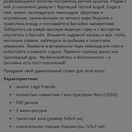
развевающимся пологом поставлена уютная кушетка. Рядом с
ней установлено джакузи с бурлящей тёплой водой. Сидя в
нём, можно наслаждаться лимонадом, фруктами и
мороженым, принесёнными из летнего кафе.Нырните с
трамплина в воду и поплавайте в бассейне наперегонки.
Заберитесь на самую высокую водяную горку и с восторгом
спуститесь в бассейн. Возьмите надувной матрац и круг, чтобы,
неспешно плавая, наблюдать за рыбками в гигантском
аквариуме. Закажите в витаминном баре лимонад или соки и
поболтайте в комнате отдыха. Примите горячую ванну или
прохладный душ. Не беспокойтесь о безопасности – в
бассейне есть пост спасателей!
Придумай свой удивительный сюжет для этой игры!
Характеристики:
- аналог Lego
Friends
- полностью совместим с конструктором Лего (LEGO)
- 593 детали
- 2 мини-фигурки
- туалетная зона (размер 9х6х4 см);
- спасательная станция (параметры 7х3х3 см);