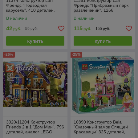
11374 Конструктор Lari
11381 Конструктор Lari
Френдс "Подводная
Френдс "Прибрежный парк
карусель", 410 деталей,
развлечений", 1266
(Аналог Лего 41337)
деталей, (Аналог Лего
В наличии
В наличии
41375)
42
115
59 руб.
155 руб.
руб.
руб.
Купить
Купить
-26%
-25%
3020/11204 Конструктор
10890 Конструктор Bela
Friends 2 в 1 "Дом Мии", 796
"Сказочный замок Спящей
деталей, аналог LEGO
Красавицы" 325 деталей,
41369
аналог Lego Disney Princess