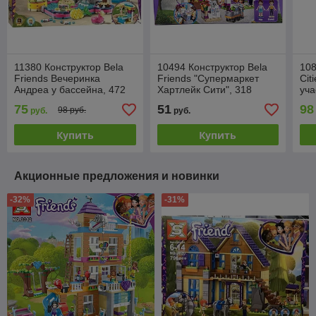
11380 Конструктор Bela
10494 Конструктор Bela
108
Friends Вечеринка
Friends "Супермаркет
Cit
Андреа у бассейна, 472
Хартлейк Ситиʺ, 318
уча
детали, аналог Lego
деталей аналог LEGO
дет
75
51
98
98 руб.
руб.
руб.
Friends
41118
60
Купить
Купить
Акционные предложения и новинки
-32%
-31%