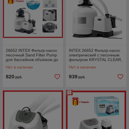
26652 INTEX Фильтр-насос
INTEX 26652 Фильтр-насос
песочный Sand Filter Pump
электрический с песочным
для бассейнов объёмом до
фильтром KRYSTAL CLEAR,
65 м3 (12000 л/ч)
220 -240V, 12 000 л/час,
Нет в наличии
Нет в наличии
интекс
820
939
руб.
руб.