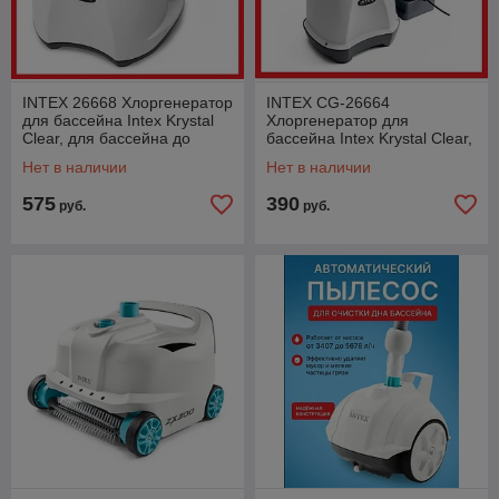
INTEX 26668 Хлоргенератор
INTEX CG-26664
для бассейна Intex Krystal
Хлоргенератор для
Clear, для бассейна до
бассейна Intex Krystal Clear,
26500 л, с таймером
для бассейна до 17413 л, с
Нет в наличии
Нет в наличии
таймером
575
390
руб.
руб.