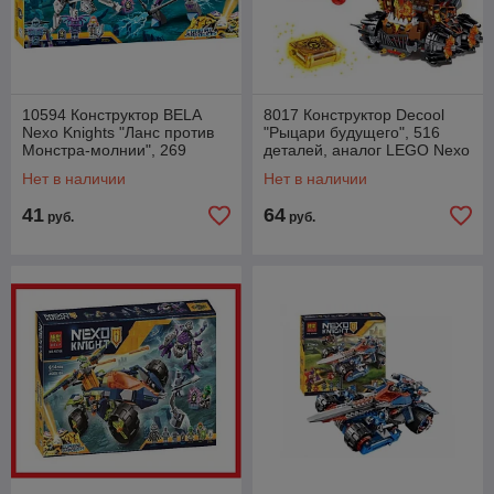
10594 Конструктор BELA
8017 Конструктор Decool
Nexo Knights "Ланс против
"Рыцари будущего", 516
Монстра-молнии", 269
деталей, аналог LEGO Nexo
деталей аналог LEGO Nexo
Knights 70321
Нет в наличии
Нет в наличии
Knights 70359
41
64
руб.
руб.