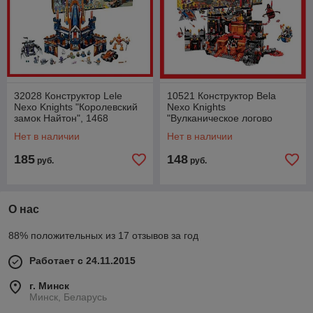
32028 Конструктор Lele
10521 Конструктор Bela
Nexo Knights "Королевский
Nexo Knights
замок Найтон", 1468
"Вулканическое логово
деталей, аналог Lego 70357
Джестро", (аналог Lego
Нет в наличии
Нет в наличии
70323), 1237 деталей
185
148
руб.
руб.
О нас
88% положительных из 17 отзывов за год
Работает с 24.11.2015
г. Минск
Минск, Беларусь