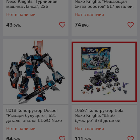
Nexo Knights "Турнирная
Nexo Knights "Решающая
машина Ланса", 226
битва роботов" 517 деталей,
деталей, аналог LEGO Nexo
аналог LEGO Nexo Knights
Нет в наличии
Нет в наличии
Knights 72001
72004
43
74
руб.
руб.
8018 Конструктор Decool
10597 Конструктор Bela
"Рыцари будущего", 531
Nexo Knights "Штаб
деталь, аналог LEGO Nexo
Джестро" 878 деталей,
Knights
аналог Lego Nexo Knights
Нет в наличии
Нет в наличии
70352
64
111
руб.
руб.