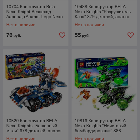
10704 Конструктор Bela
10488 Конструктор BELA
Nexo Knight Вездеход
Nexo Knights "Разрушитель
Аарона, (Аналог Lego Nexo
Клэя" 379 деталей, аналог
Knights 70355), 614 деталей
LEGO Nexo Knights 70315
Нет в наличии
Нет в наличии
76
55
руб.
руб.
10520 Конструктор BELA
10816 Конструктор BELA
Nexo Knights "Башенный
Nexo Knights "Неистовый
тягач" 678 деталей, аналог
бомбардировщик" 386
LEGO Nexo Knights 70322
деталей, аналог LEGO Nexo
Нет в наличии
Нет в наличии