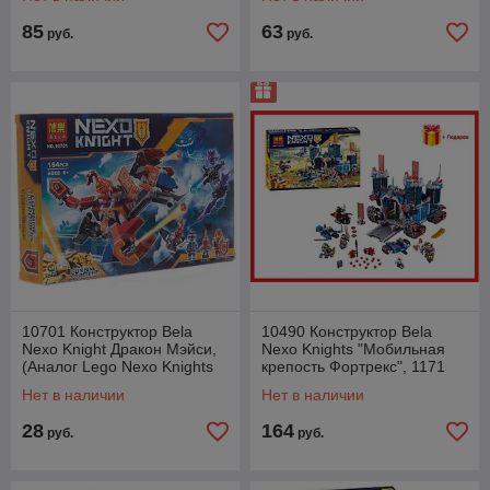
Knights 72003
85
63
руб.
руб.
10701 Конструктор Bela
10490 Конструктор Bela
Nexo Knight Дракон Мэйси,
Nexo Knights "Мобильная
(Аналог Lego Nexo Knights
крепость Фортрекс", 1171
70361), 164 детали
деталь, (аналог Lego 70317)
Нет в наличии
Нет в наличии
28
164
руб.
руб.