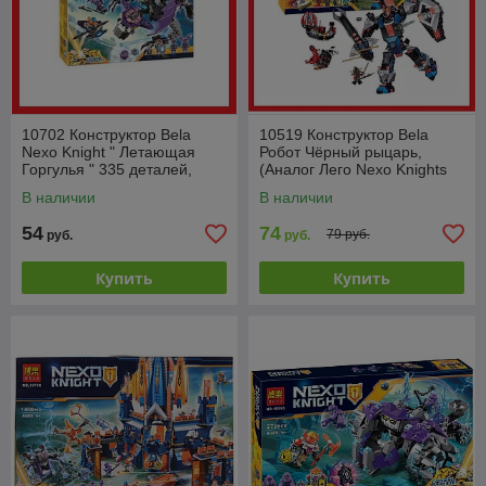
10702 Конструктор Bela
10519 Конструктор Bela
Nexo Knight " Летающая
Робот Чёрный рыцарь,
Горгулья " 335 деталей,
(Аналог Лего Nexo Knights
аналог Lego 70353
70326), 543 детали
В наличии
В наличии
54
74
79 руб.
руб.
руб.
Купить
Купить