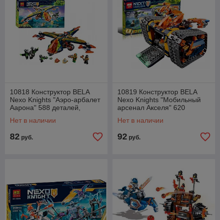
10818 Конструктор BELA
10819 Конструктор BELA
Nexo Knights "Аэро-арбалет
Nexo Knights "Мобильный
Аарона" 588 деталей,
арсенал Акселя" 620
аналог LEGO Nexo Knights
деталей, аналог LEGO Nexo
Нет в наличии
Нет в наличии
72005
Knights 72006
82
92
руб.
руб.