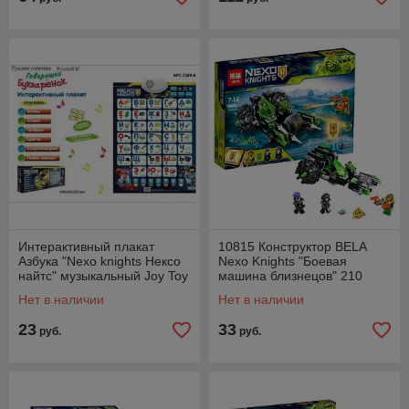
Интерактивный плакат
10815 Конструктор BELA
Азбука "Nexo knights Нексо
Nexo Knights "Боевая
найтс" музыкальный Joy Toy
машина близнецов" 210
7289-A
деталей аналог LEGO Nexo
Нет в наличии
Нет в наличии
Knights 72002
23
33
руб.
руб.