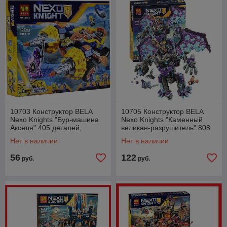
10703 Конструктор BELA
10705 Конструктор BELA
Nexo Knights "Бур-машина
Nexo Knights "Каменный
Акселя" 405 деталей,
великан-разрушитель" 808
аналог LEGO Nexo Knights
деталей, аналог LEGO Nexo
Нет в наличии
Нет в наличии
70354
Knights 70356
56
122
руб.
руб.