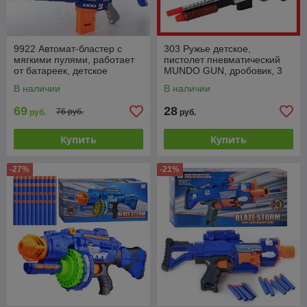
9922 Автомат-бластер с
303 Ружье детское,
мягкими пулями, работает
пистолет пневматический
от батареек, детское
MUNDO GUN, дробовик, 3
игрушечное оружие, аналог
вида пуль
В наличии
В наличии
Nerf, мишень
69
28
76 руб.
руб.
руб.
Купить
Купить
-27%
-21%