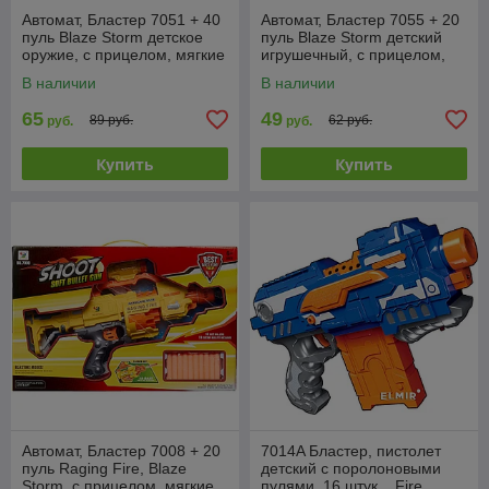
Автомат, Бластер 7051 + 40
Автомат, Бластер 7055 + 20
пуль Blaze Storm детское
пуль Blaze Storm детский
оружие, с прицелом, мягкие
игрушечный, с прицелом,
пули, типа Nerf (Нерф)
мягкие пули, типа Nerf
В наличии
В наличии
(Нерф)
65
49
89 руб.
62 руб.
руб.
руб.
Купить
Купить
Автомат, Бластер 7008 + 20
7014A Бластер, пистолет
пуль Raging Fire, Blaze
детский с поролоновыми
Storm, с прицелом, мягкие
пулями, 16 штук, , Fire