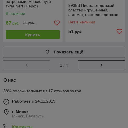
патронами, мягкие пути
9935В Пистолет детский
типа Nerf (Нерф)
бластер игрушечный,
В наличии
автомат, пистолет, детское
игрушечное оружие, аналог
Нет в наличии
67
89 руб.
руб.
Nerf
51
руб.
Купить
Показать ещё
1
/ 4
О нас
88% положительных из 17 отзывов за год
Работает с 24.11.2015
г. Минск
Минск, Беларусь
Контакты