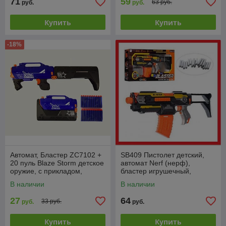
71
59
63 руб.
руб.
руб.
Купить
Купить
-18%
Автомат, Бластер ZC7102 +
SB409 Пистолет детский,
20 пуль Blaze Storm детское
автомат Nerf (нерф),
оружие, с прикладом,
бластер игрушечный,
мягкие пули, типа Nerf
автомат, 20 мягких пуль
В наличии
В наличии
(Нерф)
27
64
33 руб.
руб.
руб.
Купить
Купить