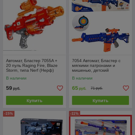
Автомат, Бластер 7055A +
7054 Автомат, Бластер с
20 пуль Raging Fire, Blaze
мягкими патронами и
Storm, типа Nerf (Нерф)
мишенью, детский
игрушечный с прицелом
В наличии
В наличии
Nerf, на батарейках
59
65
71 руб.
руб.
руб.
Купить
Купить
-15%
-11%