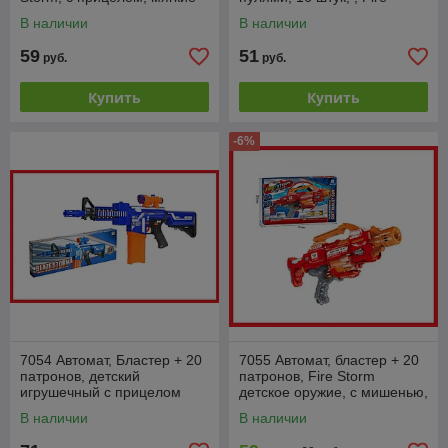
пули, типа Nerf (Нерф)
Storm (аналог Nerf)
В наличии
В наличии
59
51
руб.
руб.
Купить
Купить
-6%
7054 Автомат, Бластер + 20
7055 Автомат, бластер + 20
патронов, детский
патронов, Fire Storm
игрушечный с прицелом
детское оружие, с мишенью,
"Blaze Storm", на
мягкие пули, ручной
В наличии
В наличии
батарейках
пулемет