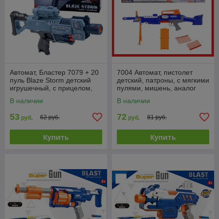
Автомат, Бластер 7079 + 20
7004 Автомат, пистолет
пуль Blaze Storm детский
детский, патроны, с мягкими
игрушечный, с прицелом,
пулями, мишень, аналог
мягкие пули, типа Nerf
Nerf
В наличии
В наличии
(Нерф)
53
72
62 руб.
81 руб.
руб.
руб.
Купить
Купить