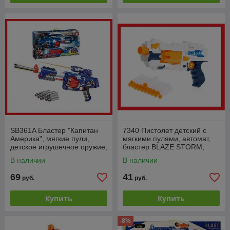
SB361A Бластер "Капитан
7340 Пистолет детский с
Америка", мягкие пули,
мягкими пулями, автомат,
детское игрушечное оружие,
бластер BLAZE STORM,
автомат, пистолет детский
детское игрушечное оружие,
В наличии
В наличии
аналог Nerf
69
41
руб.
руб.
Купить
Купить
-8%