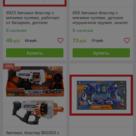
9923 Автомат-бластер с
658 Автомат-бластер с
мягкими пулями, работает
мягкими пулями, детское
от батареек, детское
игрушечное оружие, аналог
игрушечное оружие, аналог
Nerf
В наличии
В наличии
Nerf
49
73
63 руб.
77 руб.
руб.
руб.
Купить
Купить
-25%
Автомат, бластер BIG503 с