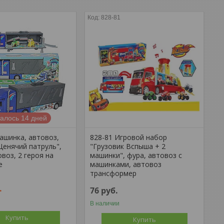
828-81
алось 14 дней
ашинка, автовоз,
828-81 Игровой набор
Щенячий патруль",
"Грузовик Вспыша + 2
воз, 2 героя на
машинки", фура, автовоз с
е
машинками, автовоз
трансформер
.
76
руб.
В наличии
Купить
Купить