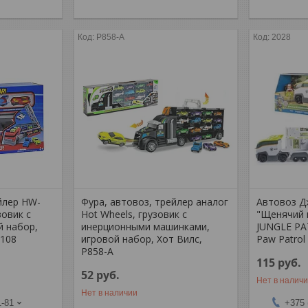
P858-A
2028
йлер HW-
Фура, автовоз, трейлер аналог
Автовоз Д
зовик с
Hot Wheels, грузовик с
"Щенячий 
й набор,
инерционными машинками,
JUNGLE P
-108
игровой набор, Хот Вилс,
Paw Patrol
P858-A
115
руб.
52
руб.
Нет в налич
Нет в наличии
1-81
+375 