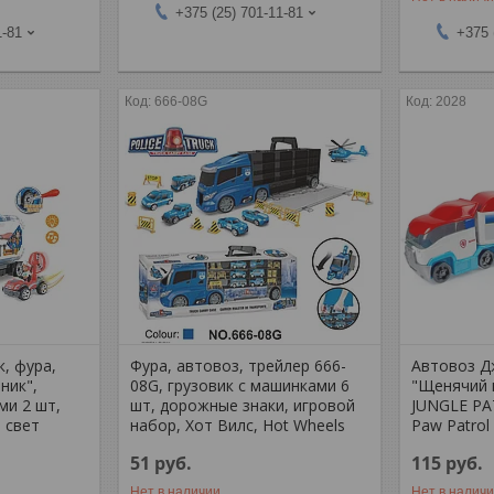
+375 (25) 701-11-81
1-81
+375 
666-08G
2028
, фура,
Фура, автовоз, трейлер 666-
Автовоз Д
ник",
08G, грузовик с машинками 6
"Щенячий 
ми 2 шт,
шт, дорожные знаки, игровой
JUNGLE P
, свет
набор, Хот Вилс, Hot Wheels
Paw Patrol
51
руб.
115
руб.
Нет в наличии
Нет в налич