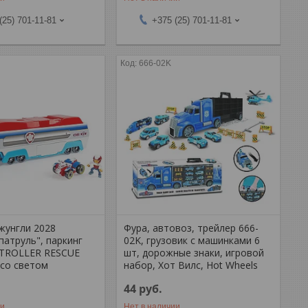
(25) 701-11-81
+375 (25) 701-11-81
666-02K
жунгли 2028
Фура, автовоз, трейлер 666-
патруль", паркинг
02K, грузовик с машинками 6
ATROLLER RESCUE
шт, дорожные знаки, игровой
 со светом
набор, Хот Вилс, Hot Wheels
44
руб.
ии
Нет в наличии