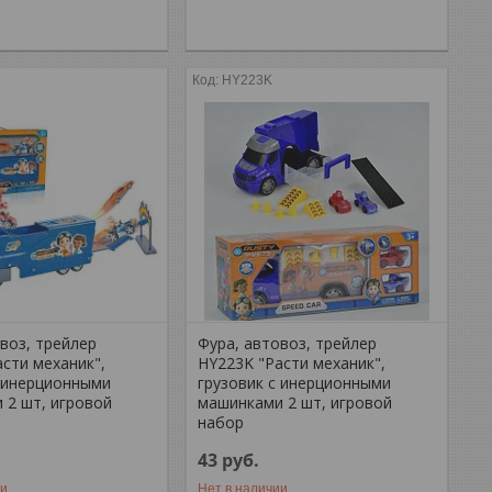
HY223K
воз, трейлер
Фура, автовоз, трейлер
сти механик",
HY223K "Расти механик",
с инерционными
грузовик с инерционными
 2 шт, игровой
машинками 2 шт, игровой
набор
43
руб.
ии
Нет в наличии