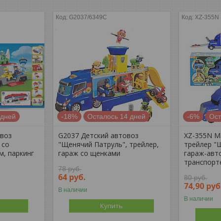
G2037/6349С
XZ-355N
 дней
-18%
Осталось 14 дней
-6%
Ост
овоз
G2037 Детский автовоз
XZ-355N М
 со
"Щенячий Патруль", трейлер,
трейлер "
м, паркинг
гараж со щенками
гараж-авто
транспорт
78
руб.
64
руб.
80
руб.
74,90
руб
В наличии
В наличии
Купить