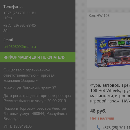
+375 (25) 701-11-81
HW-108
Life:)
+375 (29) 995-33-05
A1
art080809@mail.ru
ИНФОРМАЦИЯ ДЛЯ ПОКУПАТЕЛЯ
Общество с ограниченной
ответственностью «Торговая
компания Эверест»
Фура, автовоз, Тре
Минск, ул Логойский тракт 37
108 Hot Wheels, гру
машинками, игрово
Дата регистрации в Торговом реестре/
игровой гараж, HW
Реестре бытовых услуг: 20.09.2019
Номер в Торговом реестре/Реестре
48
руб.
бытовых услуг: 460844, Республика
Нет в наличии
Беларусь
УНП: 193949105
+375 (25) 701-1