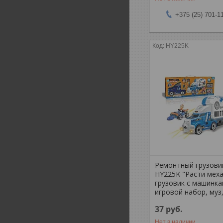
+375 (25) 701-1
HY225K
Ремонтный грузовик
HY225K "Расти меха
грузовик с машинка
игровой набор, муз
37
руб.
Нет в наличии