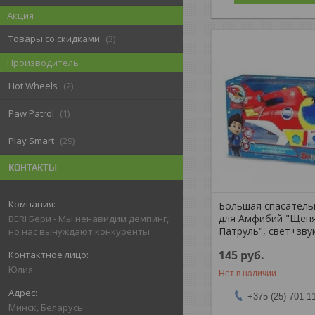
Акция
Товары со скидками
3
Производитель
Hot Wheels
2
Paw Patrol
1
Play Smart
29
КОНТАКТЫ
Большая спасатель
для Амфибий "Щен
BERI Бери - Мы ненавидим демпинг,
Патруль", свет+зву
но нас вынуждают конкуренты
145
руб.
Юлия
Нет в наличии
+375 (25) 701-1
Минск, Беларусь