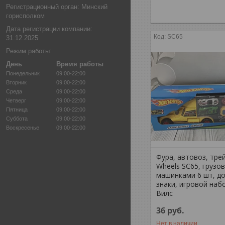
Регистрационный орган: Минский
горисполком
Дата регистрации компании:
SC65
31.12.2025
Режим работы:
День
Время работы
Понедельник
09:00-22:00
Вторник
09:00-22:00
Среда
09:00-22:00
Четверг
09:00-22:00
Пятница
09:00-22:00
Суббота
09:00-22:00
Воскресенье
09:00-22:00
Фура, автовоз, тре
Wheels SC65, грузов
машинками 6 шт, д
знаки, игровой наб
Вилс
36
руб.
Нет в наличии