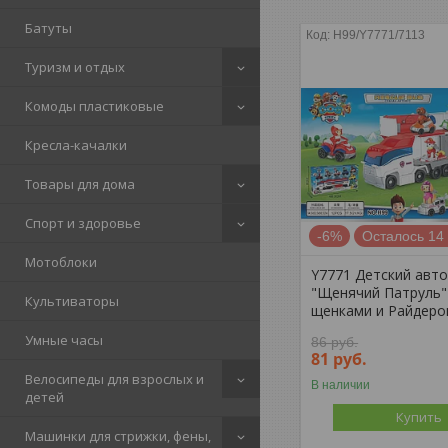
Батуты
H99/Y7771/7113
Туризм и отдых
Комоды пластиковые
Кресла-качалки
Товары для дома
Спорт и здоровье
-6%
Осталось 14
Мотоблоки
Y7771 Детский авт
"Щенячий Патруль"
Культиваторы
щенками и Райдеро
Умные часы
86
руб.
81
руб.
Велосипеды для взрослых и
В наличии
детей
Купить
Машинки для стрижки, фены,