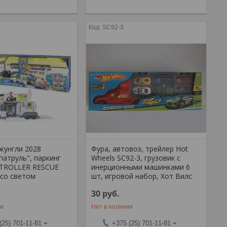
SC92-3
жунгли 2028
Фура, автовоз, трейлер Hot
патруль", паркинг
Wheels SC92-3, грузовик с
ATROLLER RESCUE
инерционными машинками 6
 со светом
шт, игровой набор, Хот Вилс
30
руб.
ии
Нет в наличии
(25) 701-11-81
+375 (25) 701-11-81