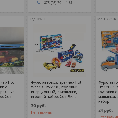
+375 (25) 701-11-81
HW-110
HY221K
йлер Hot
Фура, автовоз, трейлер Hot
Фура, авто
ик с
Wheels HW-110 , грузовик
HY221K "Ра
орожные
инерционный, 2 машинки,
грузовик 
ор, Хот
игровой набор, Хот Вилс
машинками
набор
30
руб.
24
руб.
Нет в наличии
Нет в налич