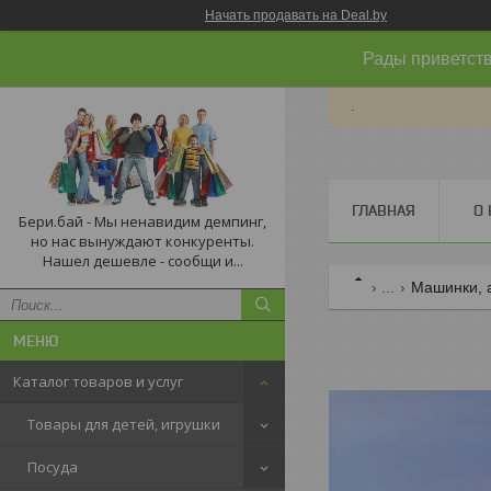
Начать продавать на Deal.by
Рады приветств
.
ГЛАВНАЯ
О 
Бери.бай - Мы ненавидим демпинг,
но нас вынуждают конкуренты.
Нашел дешевле - сообщи и...
...
Машинки, а
Каталог товаров и услуг
Товары для детей, игрушки
Посуда