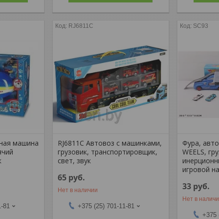
RJ6811C
SC93
ная машина
RJ6811C Автовоз с машинками,
Фура, авт
ячий
грузовик, транспортировщик,
WEELS, гру
к
свет, звук
инерционн
игровой на
65
руб.
33
руб.
Нет в наличии
Нет в налич
1-81
+375 (25) 701-11-81
+375 