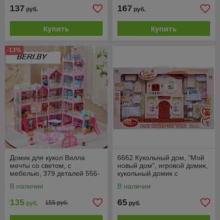
137
167
руб.
руб.
Купить
Купить
-13%
Домик для кукол Вилла
6662 Кукольный дом, "Мой
мечты со светом, с
новый дом", игровой домик,
мебелью, 379 деталей 556-
кукольный домик с
57
мебелью, свет, звук
В наличии
В наличии
135
65
155 руб.
руб.
руб.