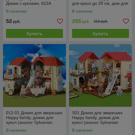
Домик с куклами, 622A
для кукол до 29 см, дом для
кукол
В наличии
В наличии
52
255
310 руб.
руб.
руб.
Купить
Купить
012-01 Домик для зверюшек
S01 Домик для зверюшек
Happy family, домик для
Happy family, домик для
кукол (аналог Sylvanian
кукол (аналог Sylvanian
families) с аксессуарами
families)
В наличии
В наличии