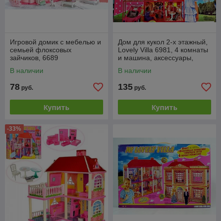
Игровой домик с мебелью и
Дом для кукол 2-х этажный,
семьей флоксовых
Lovely Villa 6981, 4 комнаты
зайчиков, 6689
и машина, аксессуары,
игровой кукольный домик,
В наличии
В наличии
99 пре
78
135
руб.
руб.
Купить
Купить
-33%