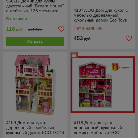
556-17 Домик для куклы
двухэтажный "Dream House"
4107WOG Дом для кукол с
с мебелью, 133 элемента
мебелью деревянный,
В наличии
кукольный домик Eco Toys
California, 3 этажа
Нет в наличии
116
131 руб.
руб.
453
руб.
Купить
4109 Дом для кукол
4118 Дом для кукол
деревянный с мебелью,
деревянный, кукольный
кукольный домик ECO TOYS
домик с мебелью ECO
Malinowa, 3 этажа, 5 комнат
TOYS Malibu