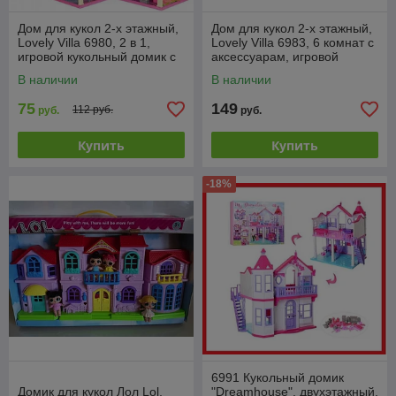
Дом для кукол 2-х этажный,
Дом для кукол 2-х этажный,
Lovely Villa 6980, 2 в 1,
Lovely Villa 6983, 6 комнат с
игровой кукольный домик с
аксессуарам, игровой
аксессуарами, 2 варианта
кукольный домик с
В наличии
В наличии
сборки
аксессуарами,
75
149
112 руб.
руб.
руб.
Купить
Купить
-18%
6991 Кукольный домик
Домик для кукол Лол Lol,
"Dreamhouse", двухэтажный,