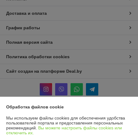
Доставка и оплата
График работы
Полная версия сайта
Политика обработки cookies
Сайт создан на платформе Deal.by
Обработка файлов cookie
Информация для покупателя
Мы используем файлы cookies для обеспечения удобства
Юридическое лицо:
Общество с ограниченной ответственностью
пользователей портала и предоставления персональных
«Торговая компания Эверест»
рекомендаций.
Вы можете настроить файлы cookies или
Минск, ул Логойский тракт 37
отключить их.