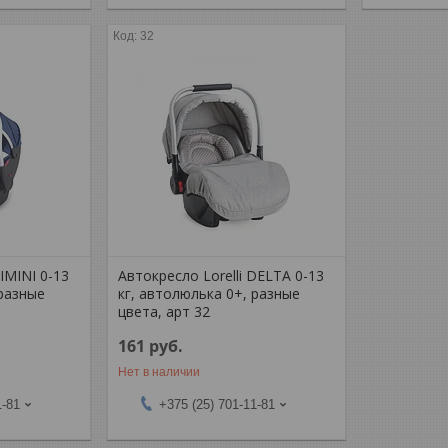
32
RIMINI 0-13
Автокресло Lorelli DELTA 0-13
 разные
кг, автолюлька 0+, разные
цвета, арт 32
161
руб.
Нет в наличии
1-81
+375 (25) 701-11-81