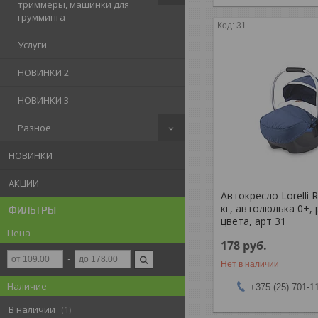
триммеры, машинки для
грумминга
31
Услуги
НОВИНКИ 2
НОВИНКИ 3
Разное
НОВИНКИ
АКЦИИ
Автокресло Lorelli 
кг, автолюлька 0+,
ФИЛЬТРЫ
цвета, арт 31
Цена
178
руб.
Нет в наличии
Наличие
+375 (25) 701-1
В наличии
1