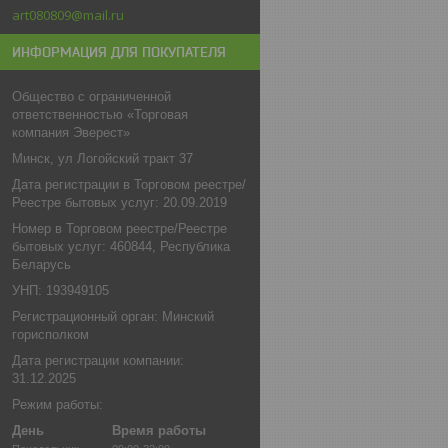
art080809@mail.ru
ИНФОРМАЦИЯ ДЛЯ ПОКУПАТЕЛЯ
Общество с ограниченной
ответственностью «Торговая
компания Эверест»
Минск, ул Логойский тракт 37
Дата регистрации в Торговом реестре/
Реестре бытовых услуг: 20.09.2019
Номер в Торговом реестре/Реестре
бытовых услуг: 460844, Республика
Беларусь
УНП: 193949105
Регистрационный орган: Минский
горисполком
Дата регистрации компании:
31.12.2025
Режим работы:
День
Время работы