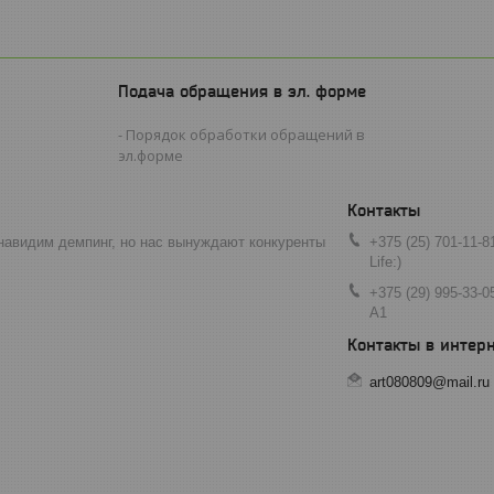
Подача обращения в эл. форме
Порядок обработки обращений в
эл.форме
навидим демпинг, но нас вынуждают конкуренты
+375 (25) 701-11-8
Life:)
+375 (29) 995-33-0
A1
art080809@mail.ru