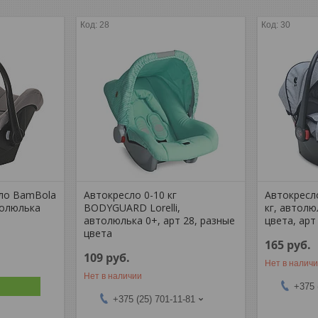
28
30
ло BamBola
Автокресло 0-10 кг
Автокресло
втолюлька
BODYGUARD Lorelli,
кг, автолю
автолюлька 0+, арт 28, разные
цвета, арт
цвета
165
руб.
109
руб.
Нет в налич
Нет в наличии
+375 
+375 (25) 701-11-81