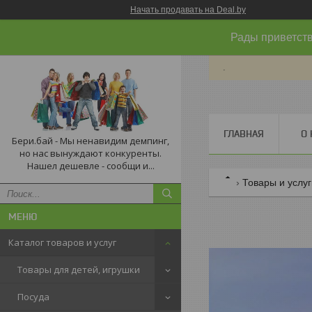
Начать продавать на Deal.by
Рады приветств
.
ГЛАВНАЯ
О 
Бери.бай - Мы ненавидим демпинг,
но нас вынуждают конкуренты.
Нашел дешевле - сообщи и...
Товары и услу
Каталог товаров и услуг
Товары для детей, игрушки
Посуда