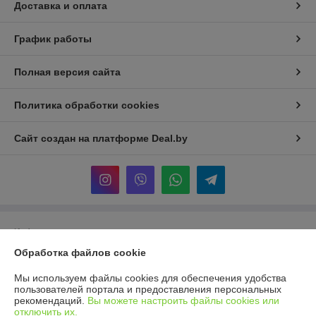
Доставка и оплата
График работы
Полная версия сайта
Политика обработки cookies
Сайт создан на платформе Deal.by
Информация для покупателя
Обработка файлов cookie
Юридическое лицо:
Общество с ограниченной ответственностью
«Торговая компания Эверест»
Минск, ул Логойский тракт 37
Мы используем файлы cookies для обеспечения удобства
пользователей портала и предоставления персональных
Регистрационный номер ЕГР: 193949105
рекомендаций.
Вы можете настроить файлы cookies или
отключить их.